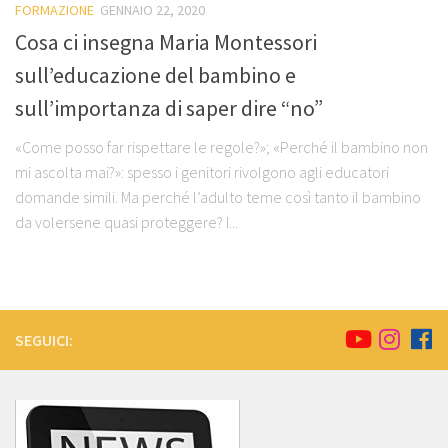
FORMAZIONE
GENNAIO 22, 2020
Cosa ci insegna Maria Montessori
sull’educazione del bambino e
sull’importanza di saper dire “no”
«Come posso far rispettare le regole?»; «Perché il bambino non
mi ascolta mai?»: spesso i genitori rivolgono agli educatori
domande simili. Ma perché l’adulto teme così tanto il bambino
da volersene quasi proteggere? I...
SEGUICI: