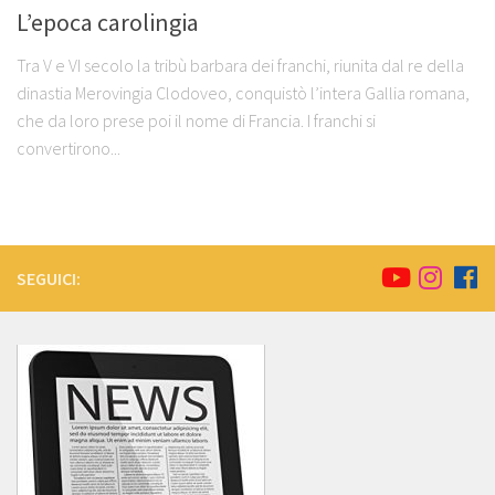
L’epoca carolingia
Tra V e VI secolo la tribù barbara dei franchi, riunita dal re della
dinastia Merovingia Clodoveo, conquistò l’intera Gallia romana,
che da loro prese poi il nome di Francia. I franchi si
convertirono...
SEGUICI: