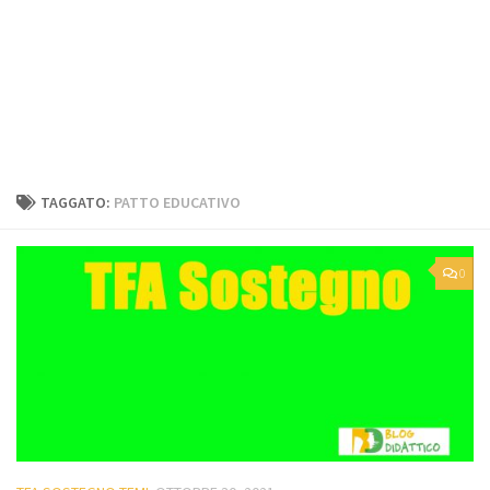
TAGGATO:
PATTO EDUCATIVO
0