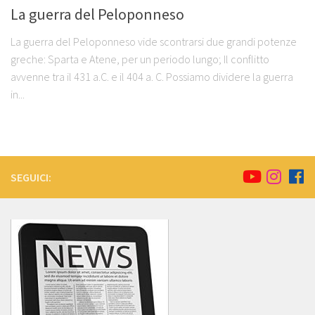
La guerra del Peloponneso
La guerra del Peloponneso vide scontrarsi due grandi potenze
greche: Sparta e Atene, per un periodo lungo; Il conflitto
avvenne tra il 431 a.C. e il 404 a. C. Possiamo dividere la guerra
in...
SEGUICI: