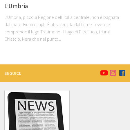
L’Umbria
L’Umbria, piccola Regione dell’Italia centrale, non è bagnata
dal mare. Fiumi e laghi È attraversata dal fiume Tevere e
comprende il lago Trasimeno, il lago di Piediluco, i fiumi
Chiascio, Nera che nel punto...
SEGUICI: