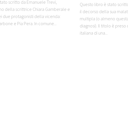
tato scritto da Emanuele Trevi,
Questo libro è stato scrit
 della scrittrice Chiara Gamberale e
il decorso della sua malatt
i due protagonisti della vicenda:
multipla (o almeno questa
rbone e Pia Pera. In comune...
diagnosi). Il titolo è pres
italiana di una...