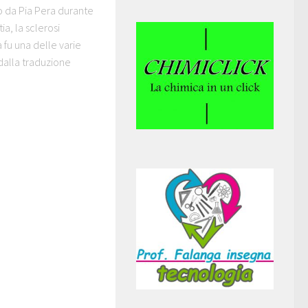
to da Pia Pera durante
ia, la sclerosi
 fu una delle varie
o dalla traduzione