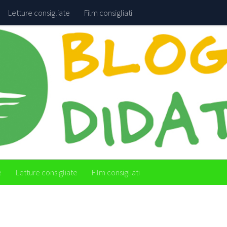
Letture consigliate
Film consigliati
e
Letture consigliate
Film consigliati