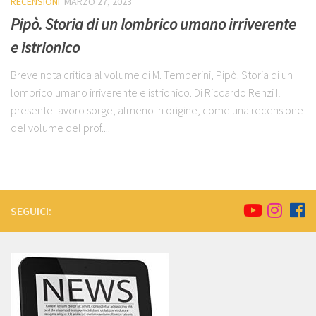
RECENSIONI
MARZO 27, 2023
Pipò. Storia di un lombrico umano irriverente
e istrionico
Breve nota critica al volume di M. Temperini, Pipò. Storia di un
lombrico umano irriverente e istrionico. Di Riccardo Renzi Il
presente lavoro sorge, almeno in origine, come una recensione
del volume del prof....
SEGUICI: