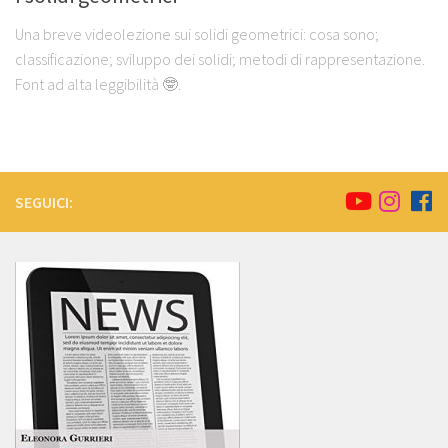
Una breve videolezione sui solidi geometrici: cosa sono;
classificazione; sviluppo dei solidi; metodi di rappresentazione.
Font ad alta leggibilità 🤓.
SEGUICI: