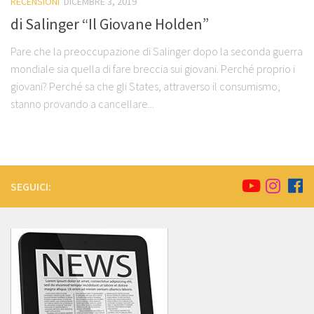
RECENSIONI
DICEMBRE 3, 2019
di Salinger “Il Giovane Holden”
Pare che la preoccupazione di Salinger dopo la seconda guerra
mondiale sia quella di fare breccia sui giovani. Perché proprio i
giovani? Perché sa che gli States, attraverso il consumismo,
stanno provando a cancellare...
SEGUICI: