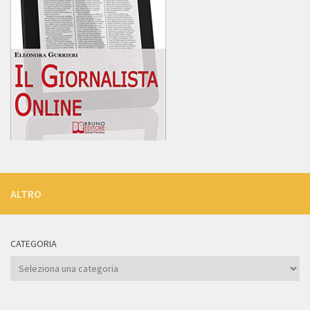
ALTRO
CATEGORIA
Categoria