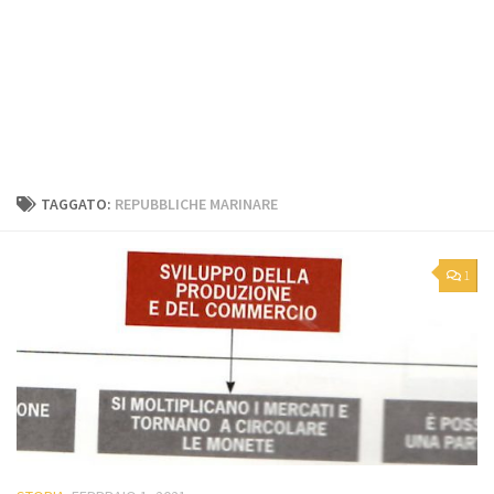
TAGGATO:
REPUBBLICHE MARINARE
1