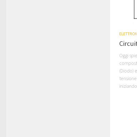
ELETTRON
Circui
Oggi spi
composto
(Diodo) 
tensione
iniziando 