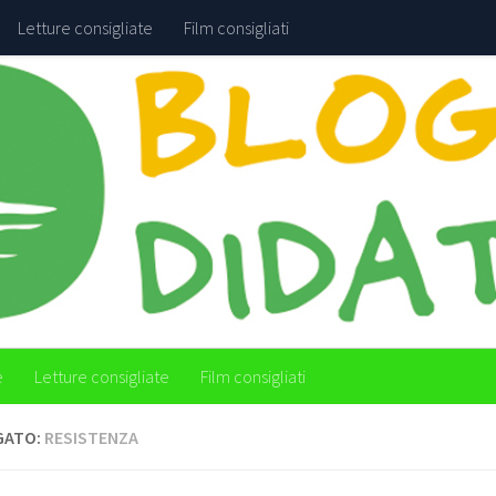
Letture consigliate
Film consigliati
e
Letture consigliate
Film consigliati
GATO:
RESISTENZA