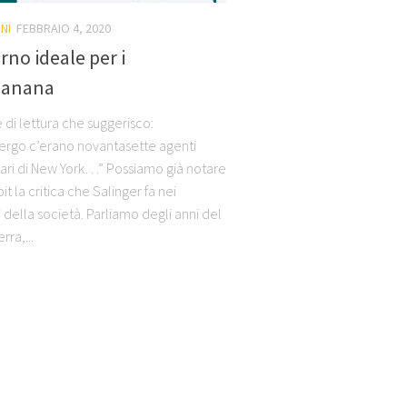
NI
FEBBRAIO 4, 2020
rno ideale per i
banana
 di lettura che suggerisco:
bergo c’erano novantasette agenti
tari di New York…” Possiamo già notare
pit la critica che Salinger fa nei
 della società. Parliamo degli anni del
ra,...