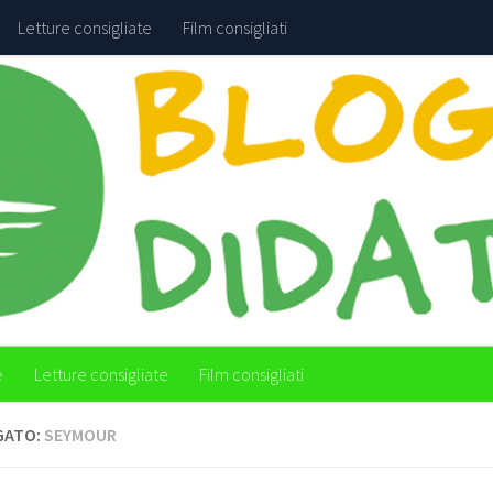
Letture consigliate
Film consigliati
e
Letture consigliate
Film consigliati
GATO:
SEYMOUR