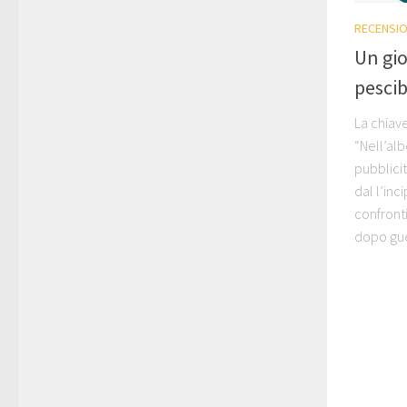
RECENSIO
Un gio
pesci
La chiave
“Nell’al
pubblici
dal l’inci
confronti
dopo guer