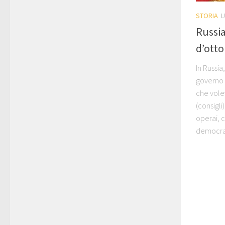
STORIA
L
Russia
d’otto
In Russia
governo 
che volev
(consigli
operai, 
democratic