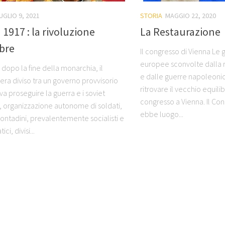
UGLIO 9, 2021
STORIA
MAGGIO 22, 2020
 1917 : la rivoluzione
La Restaurazione
bre
Il congresso di Vienna Le
europee sconvolte dalla r
, dopo la fine della monarchia, il
e dalle guerre napoleoni
era diviso tra un governo provvisorio
ritrovare il vecchio equilibr
a proseguire la guerra e i soviet
congresso a Vienna. Il Con
), organizzazione autonome di soldati,
ebbe luogo...
contadini, prevalentemente socialisti e
i, divisi...