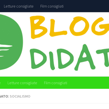
Letture consigliate
Film consigliati
e
Letture consigliate
Film consigliati
GATO:
SOCIALISMO