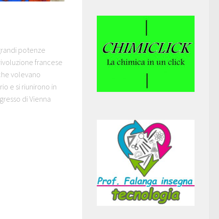
 grandi potenze
ivoluzione francese
che volevano
io e si riunirono in
gresso di Vienna