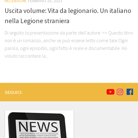
RECENSIONI
FEBBRAIO 25, 2023
Uscita volume: Vita da legionario. Un italiano
nella Legione straniera
Di seguito la presentazione da parte dell’autore: << Questo libro
non è un romanzo, anche se può essere letto come tale.Ogni
parola, ogni episodio, ogni fatto è reale e documentabile. Ho
voluto raccontare la...
SEGUICI: