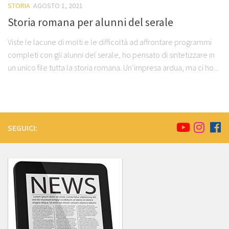
STORIA
AGOSTO 1, 2021
Storia romana per alunni del serale
Viste le lacune di molti e le difficoltà ad affrontare programmi
completi con gli alunni del serale, ho pensato di sintetizzare in
un unico file tutta la storia romana. Un’impresa ardua, ma ci ho...
SEGUICI: