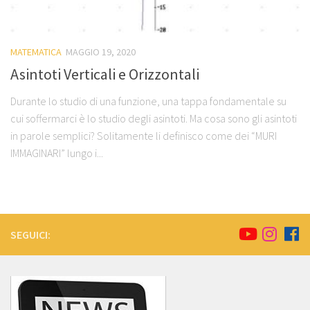
MATEMATICA
MAGGIO 19, 2020
Asintoti Verticali e Orizzontali
Durante lo studio di una funzione, una tappa fondamentale su
cui soffermarci è lo studio degli asintoti. Ma cosa sono gli asintoti
in parole semplici? Solitamente li definisco come dei “MURI
IMMAGINARI” lungo i...
SEGUICI: