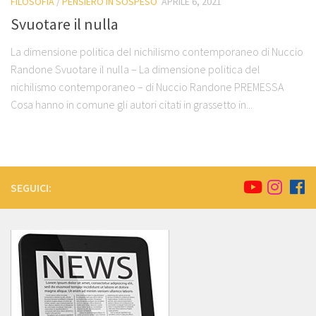
FILOSOFIA
/
PENSIERO IN SOSPESO
APRILE 6, 2021
Svuotare il nulla
La dimensione politica del nichilismo contemporaneo di Nuccio
Randone Svuotare il nulla – La dimensione politica del
nichilismo contemporaneo – di Nuccio Randone PREMESSA
Cosa hanno in comune gli autori citati in grassetto in...
SEGUICI: