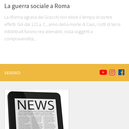
La guerra sociale a Roma
La riforma agraria dei Gracchi non ebbe il tempo di sortire
effetti. Già dal 121 a. C., anno della morte di Caio, i lotti di terra
ridistribuiti furono resi alienabili, ossia soggetti a
compravendita;...
SEGUICI: