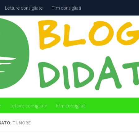
Letture consigliate
Film consigliati
e
Letture consigliate
Film consigliati
GATO:
TUMORE