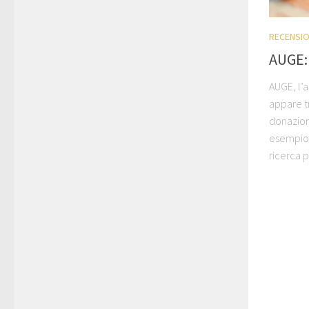
RECENSIO
AUGE: 
AUGE, l’a
appare t
donazion
esempio d
ricerca p