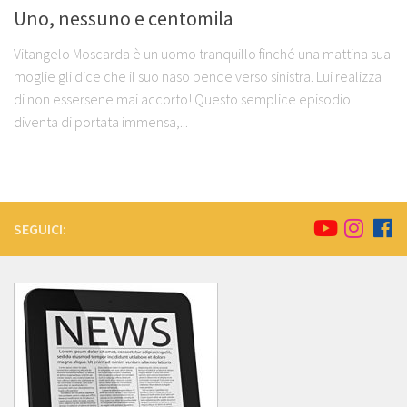
Uno, nessuno e centomila
Vitangelo Moscarda è un uomo tranquillo finché una mattina sua
moglie gli dice che il suo naso pende verso sinistra. Lui realizza
di non essersene mai accorto! Questo semplice episodio
diventa di portata immensa,...
SEGUICI: