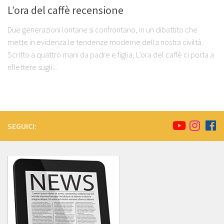
L’ora del caffè recensione
Due generazioni lontane si confrontano, in un dibattito che
mette in evidenza le tendenze moderne della nostra civiltà.
Scritto a quattro mani da padre e figlia, L’ora del caffè ci porta a
riflettere sugli...
SEGUICI: