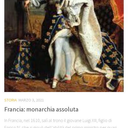
STORIA
MARZO 3, 2021
Francia: monarchia assoluta
In Francia, nel 1610, salì al trono il giovane Luigi XIII, figlio di
Enrico IV, che si giovò dell’abilità del primo ministro per quasi