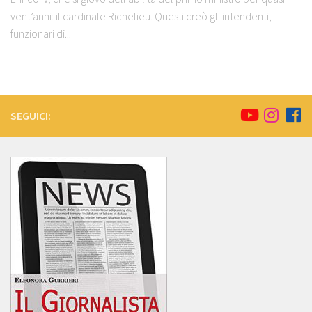
vent’anni: il cardinale Richelieu. Questi creò gli intendenti,
funzionari di...
SEGUICI: