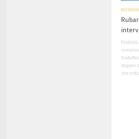
RECENSIO
Rubare
interv
Finalista
romanzo s
traduttri
doppio s
che indica