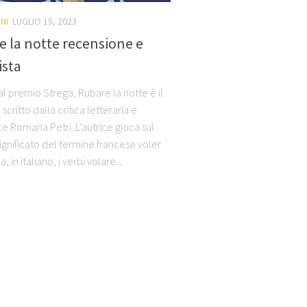
NI
LUGLIO 15, 2023
 la notte recensione e
ista
 al premio Strega, Rubare la notte è il
critto dalla critica letteraria e
ce Romana Petri. L’autrice gioca sul
ignificato del termine francese voler
, in italiano, i verbi volare...