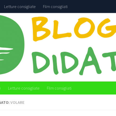
Letture consigliate
Film consigliati
e
Letture consigliate
Film consigliati
GATO:
VOLARE