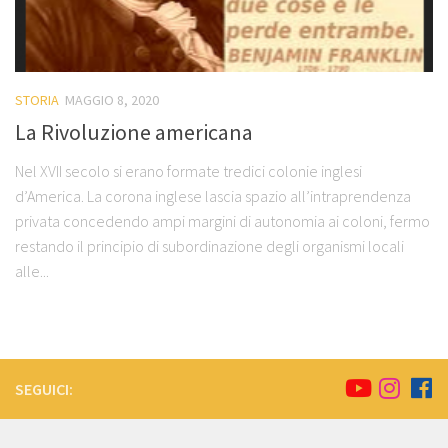
STORIA
MAGGIO 8, 2020
La Rivoluzione americana
Nel XVII secolo si erano formate tredici colonie inglesi
d’America. La corona inglese lascia spazio all’intraprendenza
privata concedendo ampi margini di autonomia ai coloni, fermo
restando il principio di subordinazione degli organismi locali
alle...
SEGUICI: