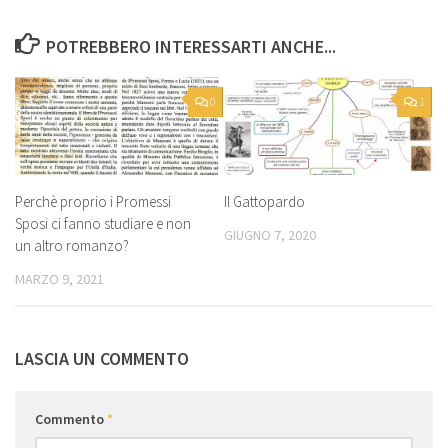
POTREBBERO INTERESSARTI ANCHE...
0
1
Perchè proprio i Promessi
Il Gattopardo
Sposi ci fanno studiare e non
GIUGNO 7, 2020
un altro romanzo?
MARZO 9, 2021
LASCIA UN COMMENTO
Commento
*