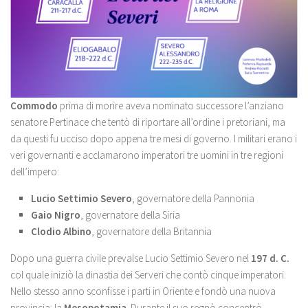
Commodo
prima di morire aveva nominato successore l’anziano
senatore Pertinace che tentò di riportare all’ordine i pretoriani, ma
da questi fu ucciso dopo appena tre mesi di governo. I militari erano i
veri governanti e acclamarono imperatori tre uomini in tre regioni
dell’impero:
Lucio Settimio Severo
, governatore della Pannonia
Gaio Nigro
, governatore della Siria
Clodio Albino
, governatore della Britannia
Dopo una guerra civile prevalse Lucio Settimio Severo nel
197 d. C.
col quale iniziò la dinastia dei Serveri che contò cinque imperatori.
Nello stesso anno sconfisse i parti in Oriente e fondò una nuova
provincia: la
Mesopotamia
. Durante il suo regnò concentrò