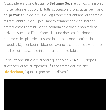
A succedere al trono troviamo
Settimio Severo
l’unico che morì di
morte naturale. Dopo di lui tutti i successori furono uccisi per mano
dei
pretoriani
o delle milizie. Seguirono cinquant’anni di anarchia
militare, anni duri e bui per l’impero romano che vide i barbari
entrare entro i confini. La crisi economica e sociale non tarò ad
arrivare. Aumentò l’inflazione, ci fu una drastica riduzione dei
commerci, le epidemie ridussero la popolazione e, quindi, la
produttività; i contadini abbandonavano le campagne e vi furono
ribellioni di massa. La crisi era oramai inarrestabile!
La situazione iniziò a migliorare quando nel
284 d. C.
, dopo il
succedersi di sedici imperatori, fu acclamato dall’esercito
Diocleziano
, il quale regnò per più di vent’anni.