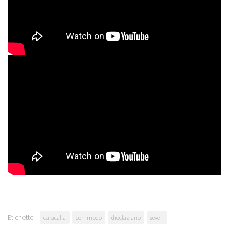
Etichette:
caracalla
commodo
dioclaziano
severi