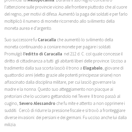
l’attenzione sulle provincie vicino alle frontiere piuttosto che al cuore
del regno, per motivi di difesa. Aumentò la paga dei soldati e per farlo
moltiplicò il numero di monete ricorrendo allo svilimento della
moneta aurea e d’argento.
Suo successore fu
Caracalla
che aumentò lo svilimento della
moneta continuando a coniare monete per pagare i soldati.
Promulgò
l’editto di Caracalla
nel 212 d. C. col quale concesse il
diritto di cittadinanza a tutti gli abitanti liberi delle province. Ucciso a
tradimento dalla sua scorta lasciò il trono a
Elagabalo
, giovane di
quattordici anni (eletto grazie alle potenti principesse siriane) non
affascinato dalla disciplina militare, per cui lasciò governare la
madre e la nonna. Questo suo atteggiamento non piacque ai
pretoriani che lo uccisero gettandolo nel Tevere. Il trono passò al
cugino,
Severo Alessandro
che fu mite e attento a non opprimere i
sudditi. Cercò di ridurre la pressione fiscale e si trovò a fronteggiare
diverse invasioni: dei persiani e dei germani. Fu ucciso anche lui dalla
milizia.