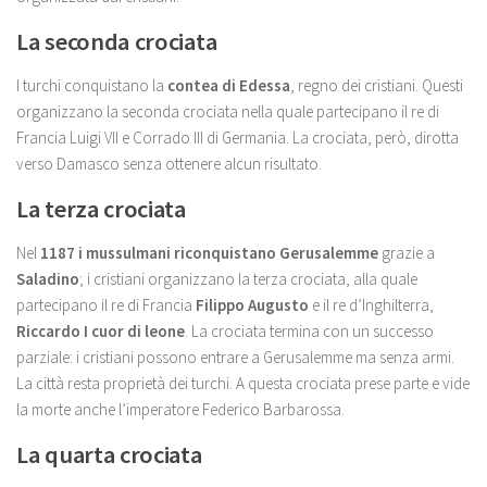
La seconda crociata
I turchi conquistano la
contea di Edessa
, regno dei cristiani. Questi
organizzano la seconda crociata nella quale partecipano il re di
Francia Luigi VII e Corrado III di Germania. La crociata, però, dirotta
verso Damasco senza ottenere alcun risultato.
La terza crociata
Nel
1187 i mussulmani riconquistano Gerusalemme
grazie a
Saladino
; i cristiani organizzano la terza crociata, alla quale
partecipano il re di Francia
Filippo Augusto
e il re d’Inghilterra,
Riccardo I cuor di leone
. La crociata termina con un successo
parziale: i cristiani possono entrare a Gerusalemme ma senza armi.
La città resta proprietà dei turchi. A questa crociata prese parte e vide
la morte anche l’imperatore Federico Barbarossa.
La quarta crociata