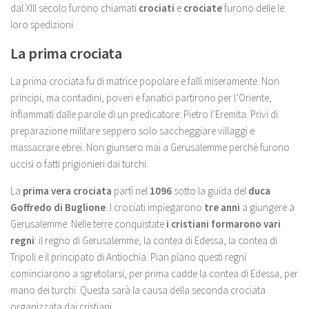
dal XIII secolo furono chiamati
crociati
e
crociate
furono delle le
loro spedizioni.
La prima crociata
La prima crociata fu di matrice popolare e fallì miseramente. Non
principi, ma contadini, poveri e fanatici partirono per l’Oriente,
infiammati dalle parole di un predicatore: Pietro l’Eremita. Privi di
preparazione militare seppero solo saccheggiare villaggi e
massacrare ebrei. Non giunsero mai a Gerusalemme perchè furono
uccisi o fatti prigionieri dai turchi.
La
prima vera crociata
partì nel
1096
sotto la guida del
duca
Goffredo di Buglione
. I crociati impiegarono
tre anni
a giungere a
Gerusalemme. Nelle terre conquistate
i cristiani formarono vari
regni
: il regno di Gerusalemme, la contea di Edessa, la contea di
Tripoli e il principato di Antiochia. Pian piano questi regni
cominciarono a sgretolarsi, per prima cadde la contea di Edessa, per
mano dei turchi. Questa sarà la causa della seconda crociata
organizzata dai cristiani.