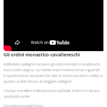
Gli ordini monastico-cavallereschi
A difendere i pellegrini nacquero gli ordini monastico-cavallereschi,
nuovi ordini religiosi, i cui membri erano insieme monaci e guerrieri.
In quanto monaci dovevano far voto di vivere in povertà e castità; in
quanto cavalieri dovevo proteggere i pellegrini.
I monaci ricevettero molte donazioni dai fedeli, in terre e in denaro,
suscitando invidie.
I tre ordini principali furono: