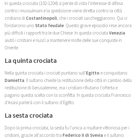
In questa crociata (102-1204) si perde di vista l’interesse di difesa
contro i mussulmani e la spedizione viene diretta contro la città
cristiana di
Costantinopoli
, che i crociati saccheggiarono. Qui vi
fondarono uno
Stato feudale
. Questo grave episodio rese ancora
più difficili i rapporti tra le due Chiese. In questa crociata
Venezia
aiutò i cristiani e riuscì a mantenere molte delle sue conquiste in
Oriente.
La quinta crociata
Nella quinta crociata i crociati puntano sull’
Egitto
e conquistano
Damietta
. Il sultano chiede la restituzione della città in cambio della
restituzione di Gerusalemme, ma i cristiani rifiutano l’offerta e
pagano questa scelta con la sconfitta. In questa crociata Francesco
d’Assisi parlerà con il sultano d’Egitto.
La sesta crociata
Dopo la prima crociata, la sesta fu l’unica a risultare vittoriosa per i
cristiani, grazie all’accordo tra
Federico II di Svevia
e il sultano.