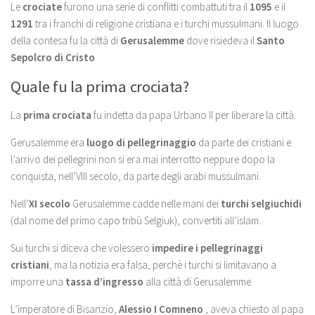
Le
crociate
furono una serie di conflitti combattuti tra il
1095
e il
1291
tra i franchi di religione cristiana e i turchi mussulmani. Il luogo
della contesa fu la città di
Gerusalemme
dove risiedeva il
Santo
Sepolcro di Cristo
.
Quale fu la prima crociata?
La
prima crociata
fu indetta da papa Urbano II per liberare la città.
Gerusalemme era
luogo di pellegrinaggio
da parte dei cristiani e
l’arrivo dei pellegrini non si era mai interrotto neppure dopo la
conquista, nell’VIII secolo, da parte degli arabi mussulmani.
Nell’
XI secolo
Gerusalemme cadde nelle mani dei
turchi selgiuchidi
(dal nome del primo capo tribù Selgiuk), convertiti all’islam.
Sui turchi si diceva che volessero
impedire i pellegrinaggi
cristiani
, ma la notizia era falsa, perchè i turchi si limitavano a
imporre una
tassa d’ingresso
alla città di Gerusalemme.
L’imperatore di Bisanzio,
Alessio I Comneno
, aveva chiesto al papa