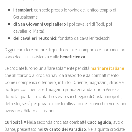
i templari
: con sede presso le rovine dell’antico tempio di
Gerusalemme
di San Giovanni Ospitaliero
( poi cavalieri di Rodi, poi
cavalieri di Malta)
dei cavalieri Teutonici:
fondato da cavalieri tedeschi
Oggi il carattere militare di questi ordini è scomparso e i loro membri
sono dediti all’assistenza e alla
beneficienza
.
Le crociate furono un affare solamente per città
marinare italiane
che affittarono ai crociati navi da trasporto e da combattimento.
Come ricompensa ottennero, in tutto l’Oriente, magazzini, strade e
porti per commerciare. I maggiori guadagni andarono a Venezia
dopo la quarta crociata. Lo stesso saccheggio di Costantinopoli ,
del resto, servì per pagare il costo altissimo delle navi che i veneziani
avevano affittato ai cristiani.
Curiosità =
Nella seconda crociata combatté
Cacciaguida
, avo di
Dante, presentato nel
XV canto del Paradiso
. Nella quinta crociate