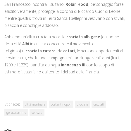
San Francesco incontra il sultano.
Robin Hood
, personaggio forse
esistito veramente, protegge la corona di Riccardo Cuor di Leone
mentre questi si trova in Terra Santa. I pellegrini vestivano con stivali,
bisaccia e conchiglie addosso.
Abbiamo un’altra crociata nota, la
crociata albigese
(dal nome
della città
Albi
in cui era concentrato il movimento
religioso) o
crociata catara
(da
catari
, le persone appartenenti al
movimento), che fu una campagna militare lunga vent’ anni (tra il
1209 e il 1229), bandita da papa
Innocenzo III
con lo scopo di
estirpare il catarismo dai territori del sud della Francia.
Etichette:
città marinare
costantinopoli
crociate
crociati
gerusalemme
venezia