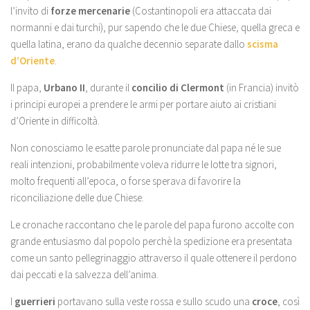
l’invito di
forze mercenarie
(Costantinopoli era attaccata dai
normanni e dai turchi), pur sapendo che le due Chiese, quella greca e
quella latina, erano da qualche decennio separate dallo
scisma
d’Oriente
.
Il papa,
Urbano II
, durante il
concilio di Clermont
(in Francia) invitò
i principi europei a prendere le armi per portare aiuto ai cristiani
d’Oriente in difficoltà.
Non conosciamo le esatte parole pronunciate dal papa né le sue
reali intenzioni, probabilmente voleva ridurre le lotte tra signori,
molto frequenti all’epoca, o forse sperava di favorire la
riconciliazione delle due Chiese.
Le cronache raccontano che le parole del papa furono accolte con
grande entusiasmo dal popolo perchè la spedizione era presentata
come un santo pellegrinaggio attraverso il quale ottenere il perdono
dai peccati e la salvezza dell’anima.
I
guerrieri
portavano sulla veste rossa e sullo scudo una
croce
, così