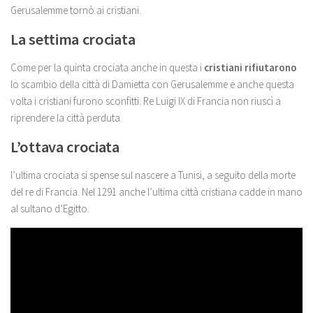
Gerusalemme tornò ai cristiani.
La settima crociata
Come per la quinta crociata anche in questa i
cristiani rifiutarono
lo scambio della città di Damietta con Gerusalemme e anche questa
volta i cristiani furono sconfitti. Re Luigi IX di Francia non riuscì a
riprendere la città perduta.
L’ottava crociata
l’ultima crociata si spense sul nascere a Tunisi, a seguito della morte
del re di Francia. Nel 1291 anche l’ultima città cristiana cadde in mano
al sultano d’Egitto.