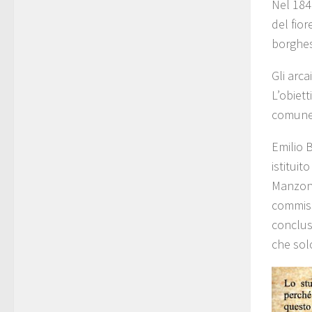
Nel 1840
del fior
borghes
Gli arca
L’obiett
comune 
Emilio B
istitui
Manzoni
commiss
conclus
che sol