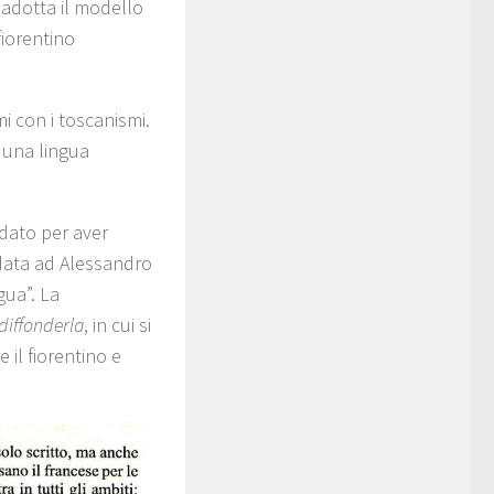
: adotta il modello
fiorentino
mi con i toscanismi.
i una lingua
rdato per aver
idata ad Alessandro
gua”. La
 diffonderla
, in cui si
il fiorentino e