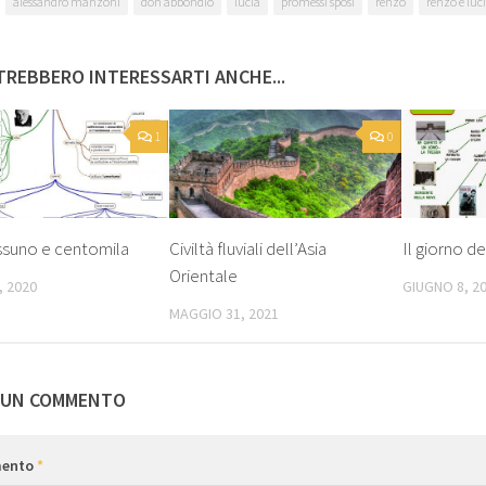
alessandro manzoni
don abbondio
lucia
promessi sposi
renzo
renzo e luc
REBBERO INTERESSARTI ANCHE...
1
0
ssuno e centomila
Civiltà fluviali dell’Asia
Il giorno de
Orientale
, 2020
GIUGNO 8, 2
MAGGIO 31, 2021
 UN COMMENTO
ento
*