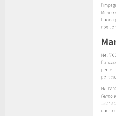
l’impegn
Milano v
buona pa
ribellion
Man
Nel ‘700
frances
per le l
politica
Nell’80
Fermo e
1827 sc
questo 