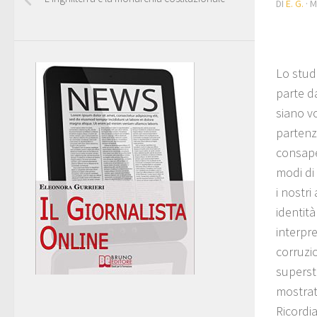
DI
E. G.
·
M
Lo stud
parte da
siano v
partenz
consape
modi di 
i nostri
identità
interpre
corruzio
supersti
mostrat
Ricordia