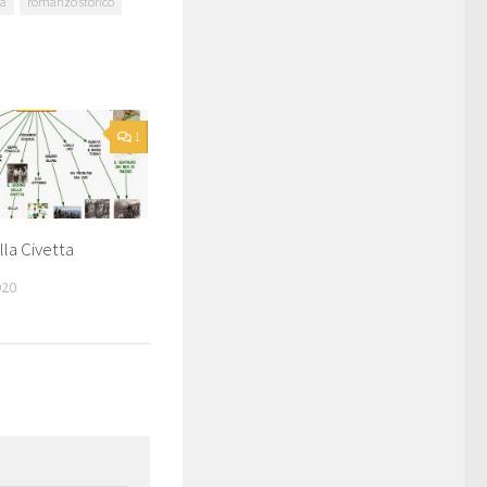
ia
romanzo storico
1
lla Civetta
020