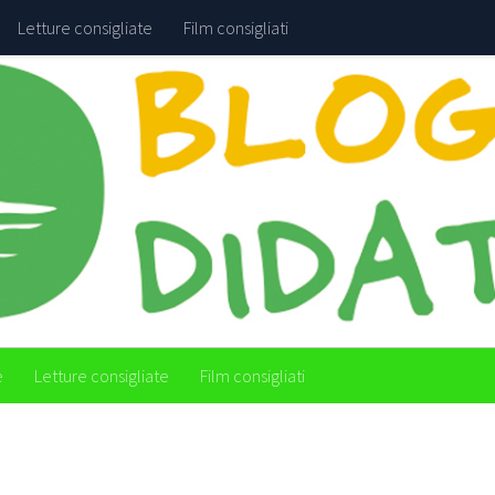
Letture consigliate
Film consigliati
e
Letture consigliate
Film consigliati