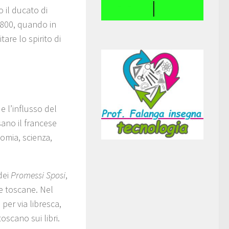
 il ducato di
 1800, quando in
tare lo spirito di
e l’influsso del
ano il francese
nomia, scienza,
dei
Promessi Sposi
,
 e toscane. Nel
per via libresca,
scano sui libri.