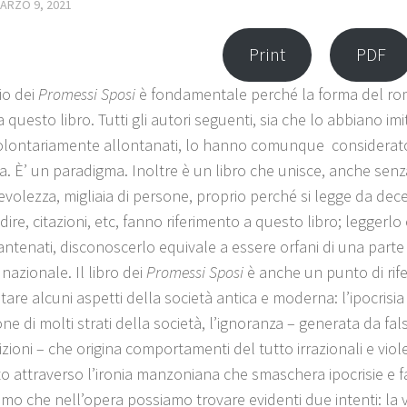
ARZO 9, 2021
Print
PDF
io dei
Promessi Sposi
è fondamentale perché la forma del roma
 questo libro. Tutti gli autori seguenti, sia che lo abbiano im
olontariamente allontanati, lo hanno comunque considerato 
a. È’ un paradigma. Inoltre è un libro che unisce, anche sen
volezza, migliaia di persone, proprio perché si legge da dece
dire, citazioni, etc, fanno riferimento a questo libro; legger
 antenati, disconoscerlo equivale a essere orfani di una parte
 nazionale. Il libro dei
Promessi Sposi
è anche un punto di rif
tare alcuni aspetti della società antica e moderna: l’ipocrisia
ne di molti strati della società, l’ignoranza – generata da fa
zioni – che origina comportamenti del tutto irrazionali e violen
o attraverso l’ironia manzoniana che smaschera ipocrisie e fal
mo che nell’opera possiamo trovare evidenti due intenti: la v