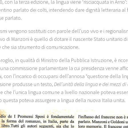
, con la terza edizione, la lingua viene ‘risciacquata in Arno’
entino parlato dei colti, intendendo dare dignità letteraria al 
e parlato.
ismi vengono sostituiti con parole dell’uso vivo e i regionalis
ivo di Manzoni è quello di dotare il nascente Stato unitario d
che sia strumento di comunicazione.
roglio, in qualità di Ministro della Pubblica Istruzione, è rico
to una commissione parlamentare la cui presidenza venne aff
, con l’incarico di occuparsi dell’annosa “questione della lin
ione produsse un testo,
Dell’unità della lingua e dei mezzi di
e che l’unica lingua comune a livello nazionale poteva essere 
o questa poteva assurgere a lingua della nuova Italia unita.