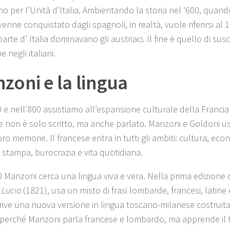
o per l’Unità d’Italia. Ambientando la storia nel ‘600, quando
enne conquistato dagli spagnoli, in realtà, vuole riferirsi al
rte d’ Italia dominavano gli austriaci. Il fine è quello di susci
e negli italiani.
zoni e la lingua
 e nell’800 assistiamo all’espansione culturale della Francia 
e non è solo scritto, ma anche parlato. Manzoni e Goldoni us
oro memorie. Il francese entra in tutti gli ambiti: cultura, eco
, stampa, burocrazia e vita quotidiana.
0 Manzoni cerca una lingua viva e vera. Nella prima edizione 
 Lucia
(1821), usa un misto di frasi lombarde, francesi, latine
rive una nuova versione in lingua toscano-milanese costruita 
perché Manzoni parla francese e lombardo, ma apprende il to