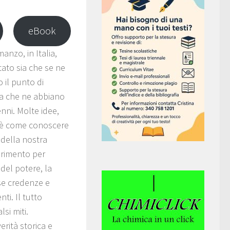
eBook
nzo, in Italia,
itato sia che se ne
il punto di
za che ne abbiano
nni. Molte idee,
lo è come conoscere
 della nostra
erimento per
 del potere, la
lse credenze e
ti. Il tutto
si miti.
erità storica e