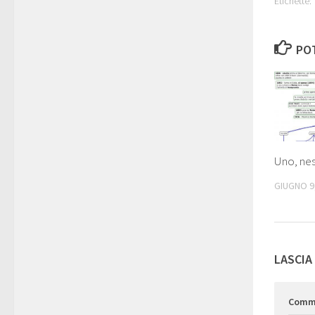
Etichette:
POT
Uno, ne
GIUGNO 9
LASCIA
Comm