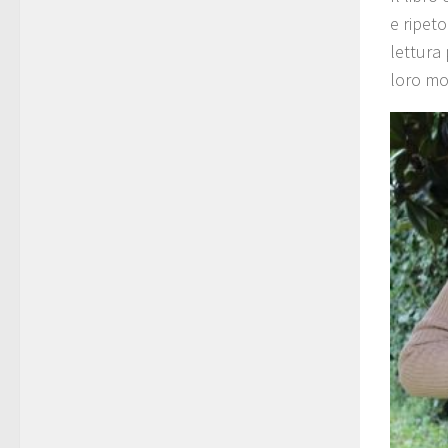
e ripeto
lettura 
loro mo