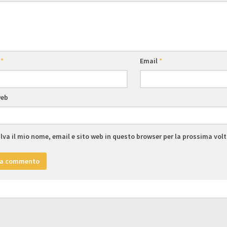
e
*
Email
*
web
lva il mio nome, email e sito web in questo browser per la prossima vo