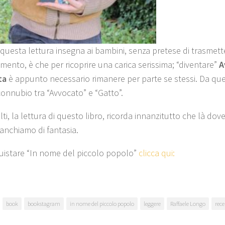
 questa lettura insegna ai bambini, senza pretese di trasmet
mento, è che per ricoprire una carica serissima; “diventare”
A
ta
è appunto necessario rimanere per parte se stessi. Da que
connubio tra “Avvocato” e “Gatto”.
lti, la lettura di questo libro, ricorda innanzitutto che là dov
anchiamo di fantasia.
uistare “In nome del piccolo popolo”
clicca qui:
book
bookstagram
in nome del piccolo popolo
leggere
Raffaele Longo
rec