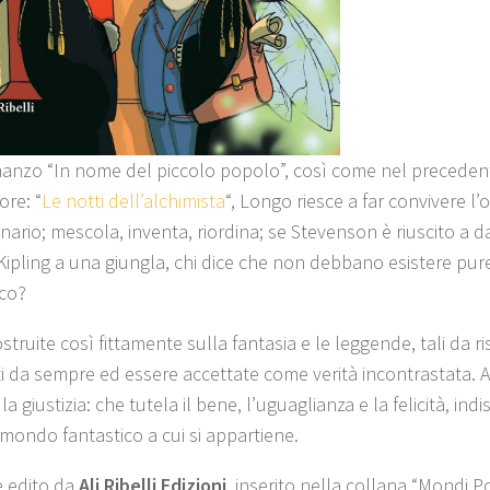
anzo “In nome del piccolo popolo”, così come nel precedent
ore: “
Le notti dell’alchimista
“, Longo riesce a far convivere l’
nario; mescola, inventa, riordina; se Stevenson è riuscito a da
e Kipling a una giungla, chi dice che non debbano esistere pur
ico?
struite così fittamente sulla fantasia e le leggende, tali da 
ti da sempre ed essere accettate come verità incontrastata. A 
a giustizia: che tutela il bene, l’uguaglianza e la felicità, ind
 mondo fantastico a cui si appartiene.
 è edito da
Ali Ribelli Edizioni
, inserito nella collana “Mondi P