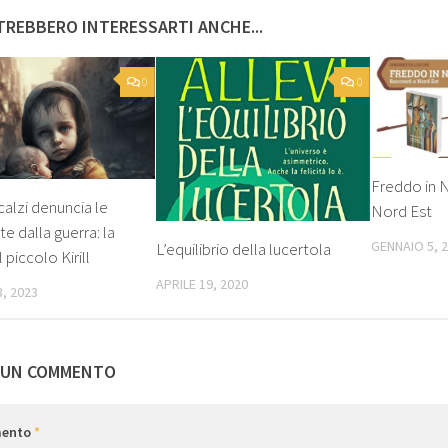
REBBERO INTERESSARTI ANCHE...
0
0
Freddo in N
calzi denuncia le
Nord Est
te dalla guerra: la
GENNAIO 5, 
L’equilibrio della lucertola
 piccolo Kirill
APRILE 19, 2020
, 2023
 UN COMMENTO
ento
*