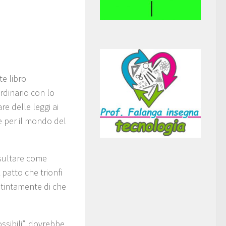
e libro
ordinario con lo
re delle leggi ai
e per il mondo del
risultare come
patto che trionfi
istintamente di che
ossibili”, dovrebbe