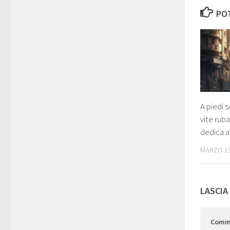
POT
A piedi s
vite ruba
dedica al
MARZO 13
LASCIA
Comm