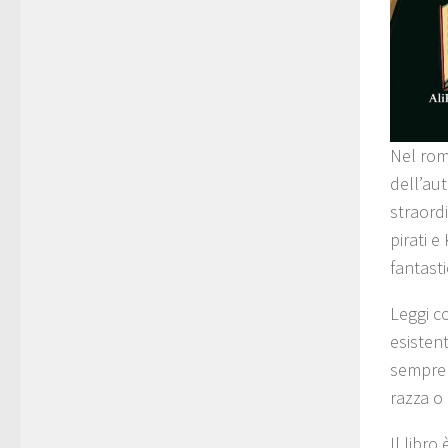
Nel rom
dell’aut
straordi
pirati 
fantast
Leggi co
esisten
sempre l
razza o
Il libro