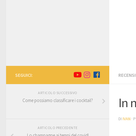
SEGUICI:
RECENSI
ARTICOLO SUCCESSIVO
In 
Come possiamo classificare i cocktail?
DI
IVAN
· 
ARTICOLO PRECEDENTE
Lo champagne ai tempi del covid!