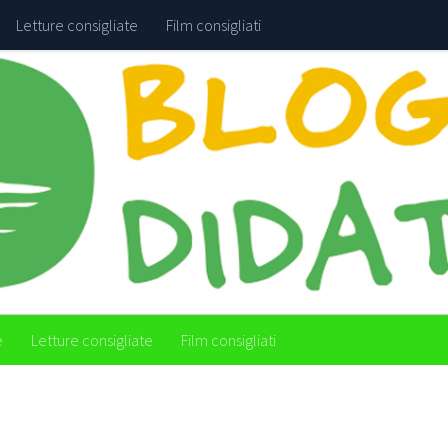
Letture consigliate
Film consigliati
e
Letture consigliate
Film consigliati