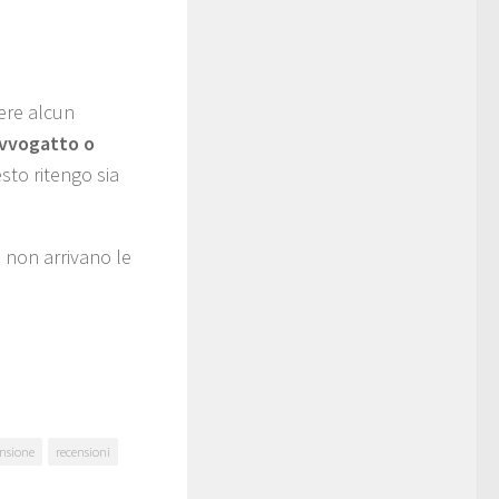
tere alcun
vvogatto o
sto ritengo sia
e non arrivano le
ensione
recensioni