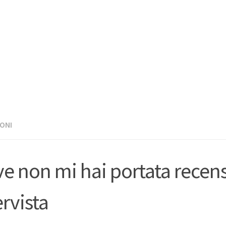
ONI
e non mi hai portata recen
ervista