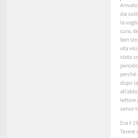
Arrivato
dai soli
la vogli
cura, de
ben stru
vita vis
stato sc
periodo
perché 
dopo la
all’abb
lettore
senso t
Era il 
Tevere d