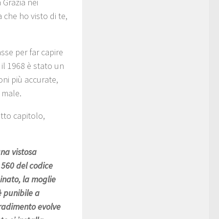
a Grazia nei
 che ho visto di te,
asse per far capire
 il 1968 è stato un
ioni più accurate,
 male.
tto capitolo,
una vistosa
e 560 del codice
inato, la moglie
è punibile a
 tradimento evolve