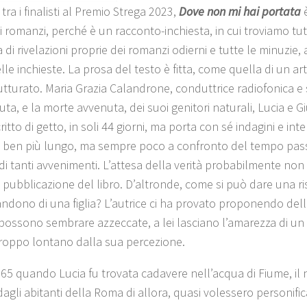
 tra i finalisti al Premio Strega 2023,
Dove non mi hai portata
è
ti romanzi, perché è un racconto-inchiesta, in cui troviamo tut
a di rivelazioni proprie dei romanzi odierni e tutte le minuzie,
lle inchieste. La prosa del testo è fitta, come quella di un art
tturato. Maria Grazia Calandrone, conduttrice radiofonica e sc
suta, e la morte avvenuta, dei suoi genitori naturali, Lucia e Gi
ritto di getto, in soli 44 giorni, ma porta con sé indagini e inte
 ben più lungo, ma sempre poco a confronto del tempo passa
di tanti avvenimenti. L’attesa della verità probabilmente no
 pubblicazione del libro. D’altronde, come si può dare una ri
andono di una figlia? L’autrice ci ha provato proponendo delle
 possono sembrare azzeccate, a lei lasciano l’amarezza di un
roppo lontano dalla sua percezione.
1965 quando Lucia fu trovata cadavere nell’acqua di Fiume, il
agli abitanti della Roma di allora, quasi volessero personific