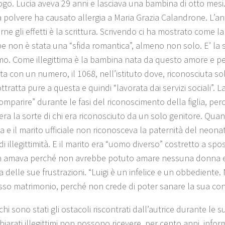
ogo. Lucia aveva 29 anni e lasciava una bambina di otto mesi.
a polvere ha causato allergia a Maria Grazia Calandrone. L’an
ne gli effetti è la scrittura. Scrivendo ci ha mostrato come la 
e non è stata una “sfida romantica”, almeno non solo. E’ la s
timo. Come illegittima è la bambina nata da questo amore e p
ta con un numero, il 1068, nell’istituto dove, riconosciuta so
ttratta pure a questa e quindi “lavorata dai servizi sociali”. 
omparire” durante le fasi del riconoscimento della figlia, per
era la sorte di chi era riconosciuto da un solo genitore. Quan
 e il marito ufficiale non riconosceva la paternità del neonato
 di illegittimità. E il marito era “uomo diverso” costretto a s
 amava perché non avrebbe potuto amare nessuna donna e su
a delle sue frustrazioni. “Luigi è un infelice e un obbediente
sso matrimonio, perché non crede di poter sanare la sua conge
i sono stati gli ostacoli riscontrati dall’autrice durante le s
dichiarati illegittimi non possono ricevere, per cento anni, infor