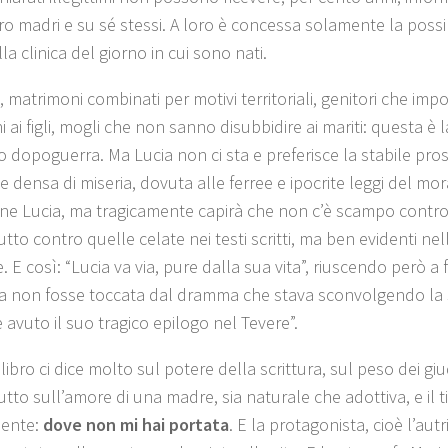
ro madri e su sé stessi. A loro è concessa solamente la possibi
lla clinica del giorno in cui sono nati.
, matrimoni combinati per motivi territoriali, genitori che im
i ai figli, mogli che non sanno disubbidire ai mariti: questa è 
 dopoguerra. Ma Lucia non ci sta e preferisce la stabile prosp
 e densa di miseria, dovuta alle ferree e ipocrite leggi del m
ane Lucia, ma tragicamente capirà che non c’è scampo contro
tto contro quelle celate nei testi scritti, ma ben evidenti nel
 E così: “Lucia va via, pure dalla sua vita”, riuscendo però a f
 non fosse toccata dal dramma che stava sconvolgendo la s
 avuto il suo tragico epilogo nel Tevere”.
ibro ci dice molto sul potere della scrittura, sul peso dei giud
tto sull’amore di una madre, sia naturale che adottiva, e il t
mente:
dove non mi hai portata
. E la protagonista, cioè l’aut