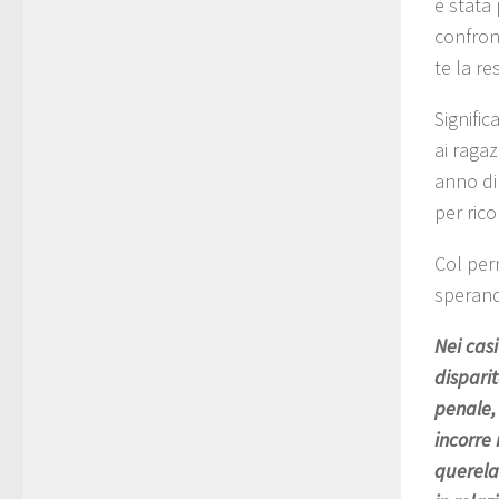
è stata 
confront
te la re
Signific
ai ragaz
anno di 
per ric
Col per
sperand
Nei casi
disparit
penale, 
incorre 
querela 