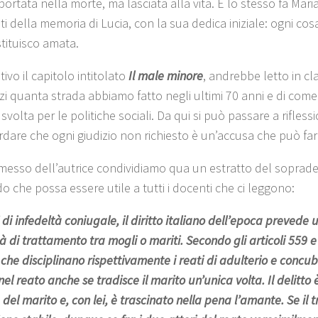
portata nella morte, ma lasciata alla vita. E lo stesso fa Mari
i della memoria di Lucia, con la sua dedica iniziale: ogni cosa
stituisco amata.
ativo il capitolo intitolato
Il male minore
, andrebbe letto in cl
zi quanta strada abbiamo fatto negli ultimi 70 anni e di come
svolta per le politiche sociali. Da qui si può passare a rifless
ordare che ogni giudizio non richiesto è un’accusa che può far
messo dell’autrice condividiamo qua un estratto del soprade
o che possa essere utile a tutti i docenti che ci leggono:
 di infedeltà coniugale, il diritto italiano dell’epoca prevede 
à di trattamento tra mogli o mariti. Secondo gli articoli 559 
che disciplinano rispettivamente i reati di adulterio e concub
nel reato anche se tradisce il marito un’unica volta. Il delitto 
del marito e, con lei, è trascinato nella pena l’amante. Se il