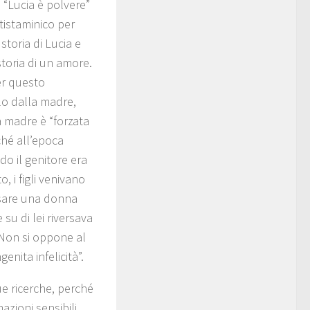
 “Lucia è polvere”
tistaminico per
storia di Lucia e
toria di un amore.
er questo
lo dalla madre,
La madre è “forzata
ché all’epoca
do il genitore era
, i figli venivano
posare una donna
 di lei riversava
. Non si oppone al
nita infelicità”.
ue ricerche, perché
mazioni sensibili