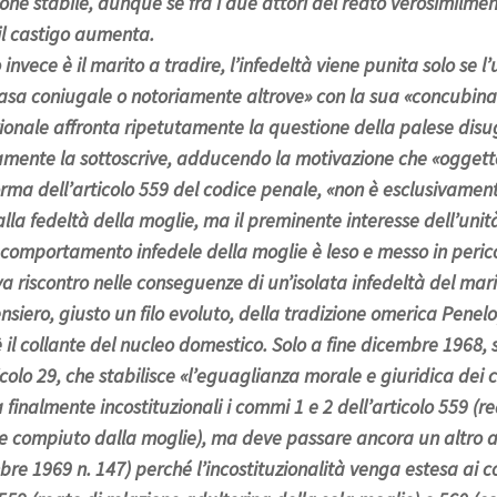
ione stabile, dunque se fra i due attori del reato verosimilment
il castigo aumenta.
nvece è il marito a tradire, l’infedeltà viene punita solo se 
casa coniugale o notoriamente altrove» con la sua «concubina
zionale affronta ripetutamente la questione della palese dis
amente la sottoscrive, adducendo la motivazione che «oggetto
rma dell’articolo 559 del codice penale, «non è esclusivamente 
lla fedeltà della moglie, ma il preminente interesse dell’unità
 comportamento infedele della moglie è leso e messo in peric
a riscontro nelle conseguenze di un’isolata infedeltà del mari
siero, giusto un filo evoluto, della tradizione omerica Penelo
 il collante del nucleo domestico. Solo a fine dicembre 1968, 
icolo 29, che stabilisce «l’eguaglianza morale e giuridica dei c
 finalmente incostituzionali i commi 1 e 2 dell’articolo 559 (re
e compiuto dalla moglie), ma deve passare ancora un altro a
bre 1969 n. 147) perché l’incostituzionalità venga estesa ai c