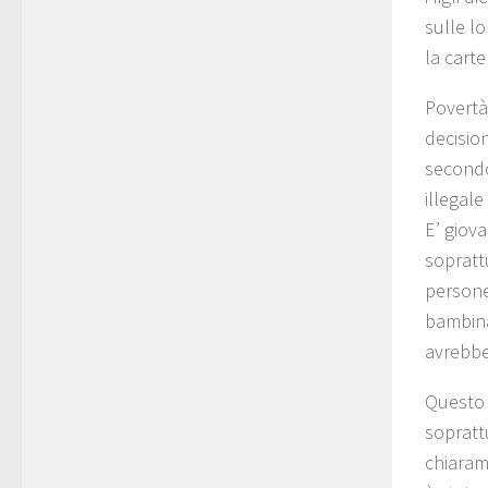
sulle lo
la carte
Povertà
decision
secondo
illegale
E’ giov
soprattu
persone.
bambina
avrebbe
Questo l
soprattu
chiara