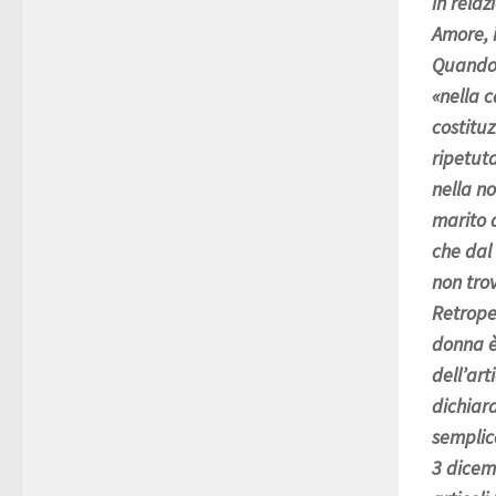
in relaz
Amore, 
Quando i
«nella 
costitu
ripetut
nella no
marito a
che dal
non trov
Retropen
donna è
dell’art
dichiara
semplic
3 dicem