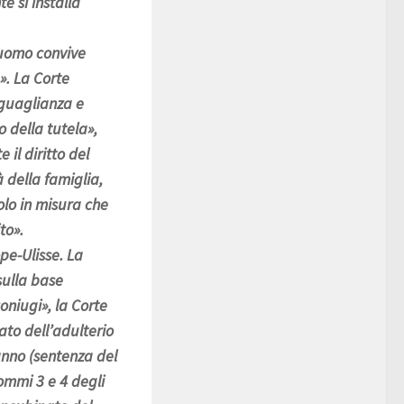
e si installa
l’uomo convive
». La Corte
uguaglianza e
 della tutela»,
il diritto del
 della famiglia,
olo in misura che
to».
pe-Ulisse. La
sulla base
oniugi», la Corte
ato dell’adulterio
nno (sentenza del
ommi 3 e 4 degli