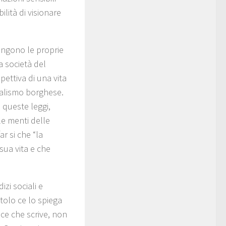
lità di visionare
pongono le proprie
la società del
ettiva di una vita
oralismo borghese.
 queste leggi,
le menti delle
ar si che “la
ua vita e che
izi sociali e
itolo ce lo spiega
rice che scrive, non