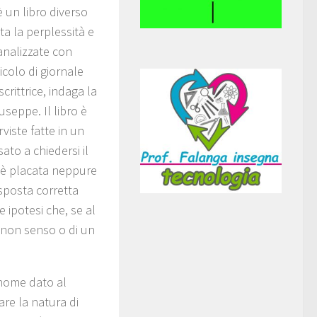
 un libro diverso
ta la perplessità e
 analizzate con
icolo di giornale
rittrice, indaga la
useppe. Il libro è
rviste fatte in un
to a chiedersi il
n è placata neppure
sposta corretta
 ipotesi che, se al
 non senso o di un
 nome dato al
are la natura di