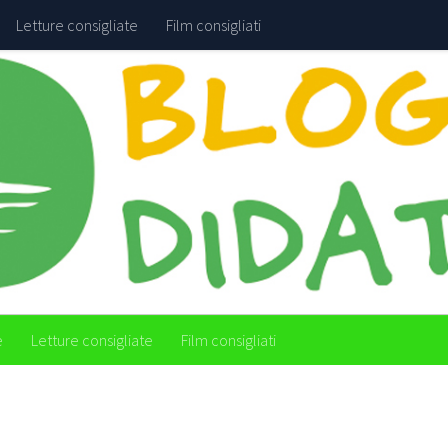
Letture consigliate
Film consigliati
e
Letture consigliate
Film consigliati