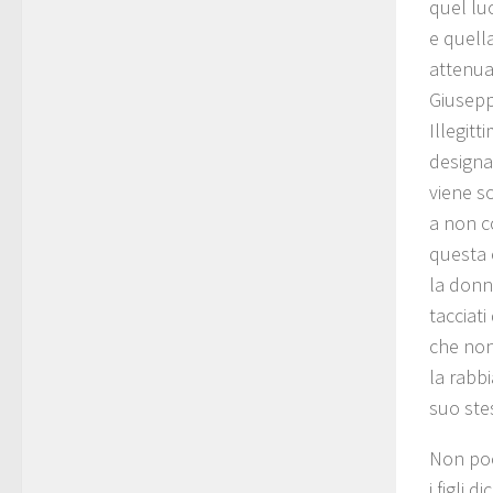
quel lu
e quell
attenuar
Giusepp
Illegit
designa
viene so
a non c
questa 
la donna
tacciati
che non
la rabbi
suo ste
Non poch
i figli 