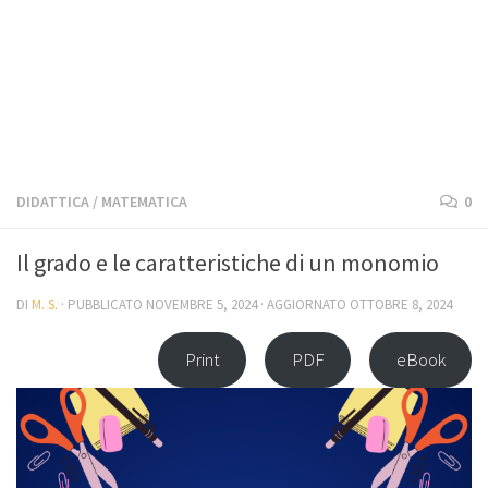
DIDATTICA
/
MATEMATICA
0
Il grado e le caratteristiche di un monomio
DI
M. S.
· PUBBLICATO
NOVEMBRE 5, 2024
· AGGIORNATO
OTTOBRE 8, 2024
Print
PDF
eBook