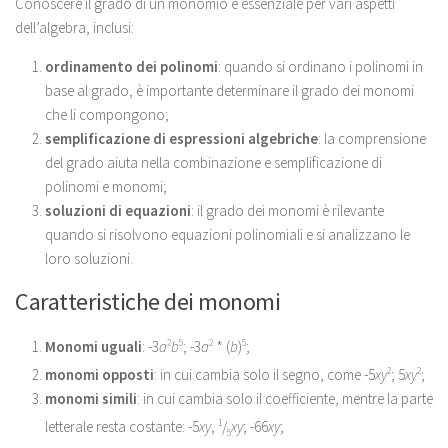
Conoscere il grado di un monomio è essenziale per vari aspetti
dell’algebra, inclusi:
ordinamento dei polinomi
: quando si ordinano i polinomi in
base al grado, è importante determinare il grado dei monomi
che li compongono;
semplificazione di espressioni algebriche
: la comprensione
del grado aiuta nella combinazione e semplificazione di
polinomi e monomi;
soluzioni di equazioni
: il grado dei monomi è rilevante
quando si risolvono equazioni polinomiali e si analizzano le
loro soluzioni.
Caratteristiche dei monomi
Monomi uguali
: -3
a
2
b
5
; -3
a
2
* (
b
)
5
;
monomi opposti
: in cui cambia solo il segno, come -5
xy
2
; 5
xy
2
;
monomi simili
: in cui cambia solo il coefficiente, mentre la parte
letterale resta costante: -5
xy
,
1
/
xy
; -66
xy
;
5