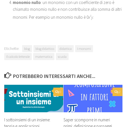
monomio nullo
: un monomio con un coefficiente di zero è
chiamato monomio nullo e non contribuisce alla somma di altri
monomi. Per esempio un monomio nullo è 0
x
7
y
.
Etichette:
blog
blog didattico
didattica
I monomi
Il calcolo letterale
matematica
scuola
POTREBBERO INTERESSARTI ANCHE...
0
2
I sottoinsiemi di un insieme:
Saper scomporre in numeri
teoria e applicazioni
primi: definizione e passaggi