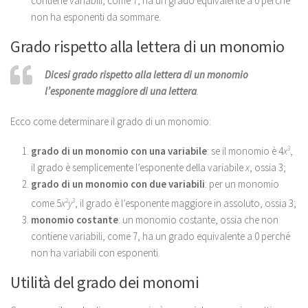
contiene variabili, come 7, ha un grado equivalente a 0 perché
non ha esponenti da sommare.
Grado rispetto alla lettera di un monomio
Dicesi grado rispetto alla lettera di un monomio
l’esponente maggiore di una lettera
.
Ecco come determinare il grado di un monomio:
grado di un monomio con una variabile
: se il monomio è 4
x
3
,
il grado è semplicemente l’esponente della variabile
x
, ossia 3;
grado di un monomio con due variabili
: per un monomio
come 5
x
2
y
3
, il grado è l’esponente maggiore in assoluto, ossia 3;
monomio costante
: un monomio costante, ossia che non
contiene variabili, come 7, ha un grado equivalente a 0 perché
non ha variabili con esponenti.
Utilità del grado dei monomi