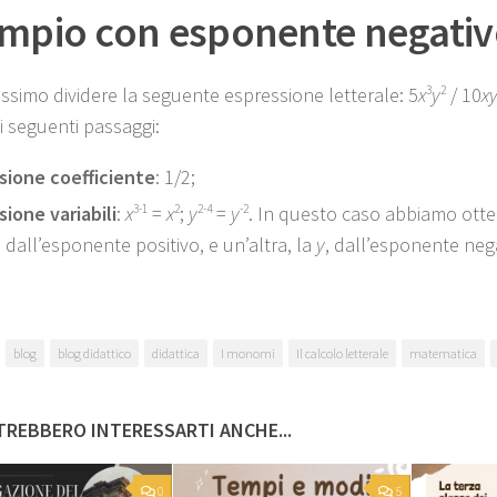
mpio con esponente negati
ssimo dividere la seguente espressione letterale: 5
x
3
y
2
/ 10
x
i seguenti passaggi:
isione coefficiente
: 1/2;
sione variabili
:
x
3-1
=
x
2
;
y
2-4
=
y
-2
. In questo caso abbiamo otte
, dall’esponente positivo, e un’altra, la
y
, dall’esponente neg
blog
blog didattico
didattica
I monomi
Il calcolo letterale
matematica
REBBERO INTERESSARTI ANCHE...
0
5