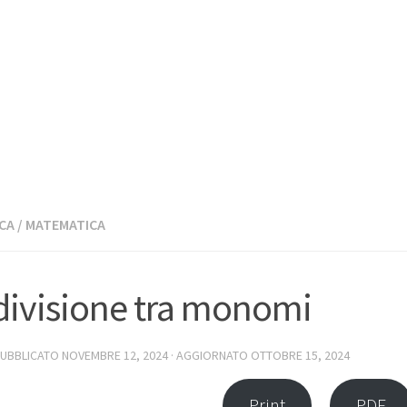
CA
/
MATEMATICA
divisione tra monomi
PUBBLICATO
NOVEMBRE 12, 2024
· AGGIORNATO
OTTOBRE 15, 2024
Print
PDF