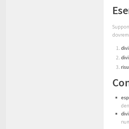
Ese
Supponi
dovremo
div
divi
ris
Con
esp
den
div
num