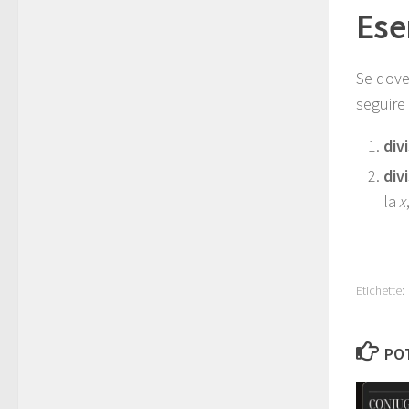
Ese
Se dove
seguire 
div
divi
la
x
Etichette:
POT