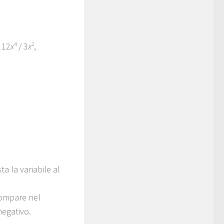
 12
x
4
/ 3
x
2
,
ta la variabile al
 compare nel
negativo.