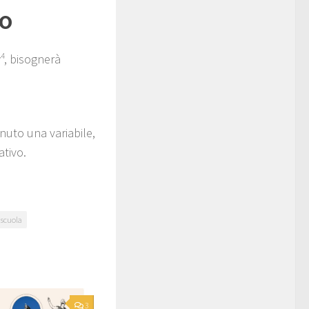
vo
y
4
, bisognerà
nuto una variabile,
ativo.
scuola
3