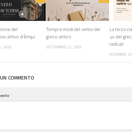
zione del
Tempi e modi del verbo del
La terza cla
vo attivo di ἵστημι
greco antico
-μι del grec
radicali
, 2026
SETTEMBRE 12, 2025
DICEMBRE 15
 UN COMMENTO
ento
*