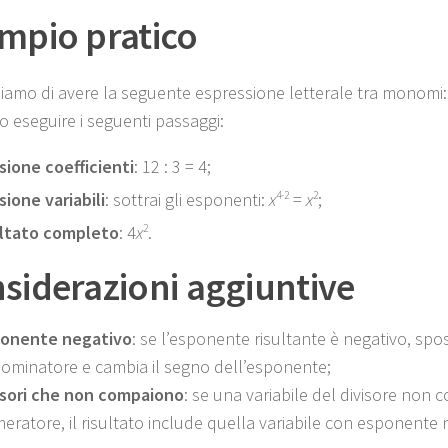
mpio pratico
amo di avere la seguente espressione letterale tra monomi:
 eseguire i seguenti passaggi:
isione coefficienti
: 12 : 3 = 4;
sione variabili
: sottrai gli esponenti:
x
4-2
=
x
2
;
ultato completo
: 4
x
2
.
siderazioni aggiuntive
onente negativo
: se l’esponente risultante è negativo, spos
ominatore e cambia il segno dell’esponente;
isori che non compaiono
: se una variabile del divisore non
eratore, il risultato include quella variabile con esponente 