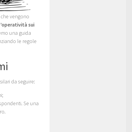
ni che vengono
operatività sui
iremo una guida
nziando le regole
mi
lari da seguire:
i;
rispondenti. Se una
ro.