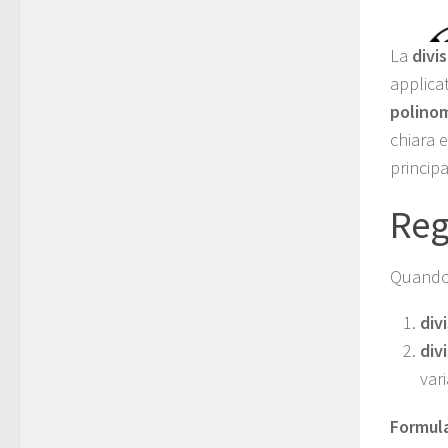
La
divi
applicat
polinom
chiara 
principa
Reg
Quando 
div
div
var
Formula