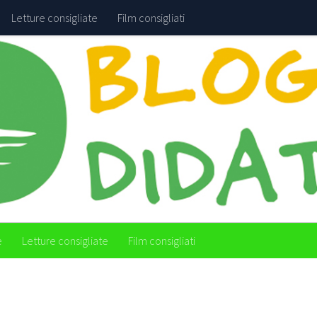
Letture consigliate
Film consigliati
e
Letture consigliate
Film consigliati