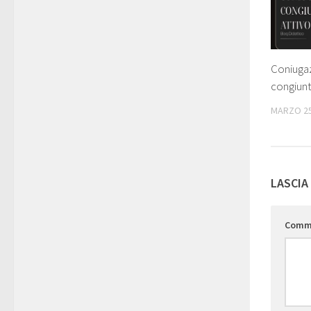
Coniuga
congiunti
MARZO 25
LASCIA
Comm