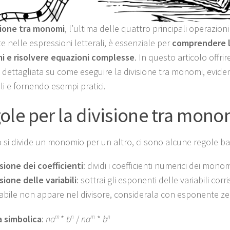
sione tra monomi
, l’ultima delle quattro principali operazio
e nelle espressioni letterali, è essenziale per
comprendere l’
i e risolvere equazioni complesse
. In questo articolo offr
e dettagliata su come eseguire la divisione tra monomi, evide
li e fornendo esempi pratici.
ole per la divisione tra mono
si divide un monomio per un altro, ci sono alcune regole basi
isione dei coefficienti
: dividi i coefficienti numerici dei monom
isione delle variabili
: sottrai gli esponenti delle variabili cor
iabile non appare nel divisore, considerala con esponente ze
 simbolica
:
na
m
*
b
n
/
na
m
*
b
n