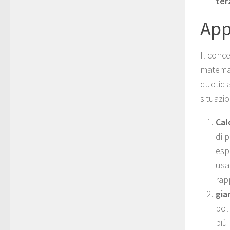
ter
App
Il conc
matemat
quotidi
situazi
Cal
di 
esp
usa
rap
gia
pol
più