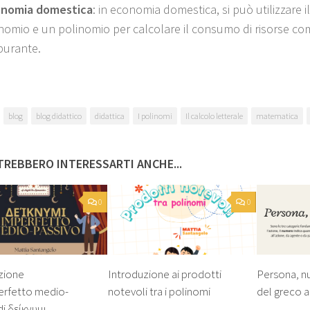
nomia domestica
: in economia domestica, si può utilizzare i
omio e un polinomio per calcolare il consumo di risorse come l
burante.
blog
blog didattico
didattica
I polinomi
Il calcolo letterale
matematica
REBBERO INTERESSARTI ANCHE...
0
0
zione
Introduzione ai prodotti
Persona, n
erfetto medio-
notevoli tra i polinomi
del greco a
di δείκνυμι