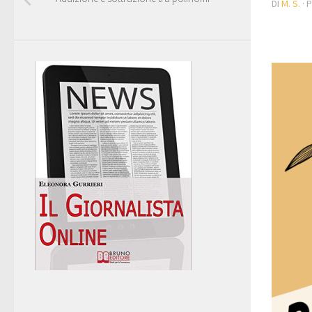
DI
M. S.
· 