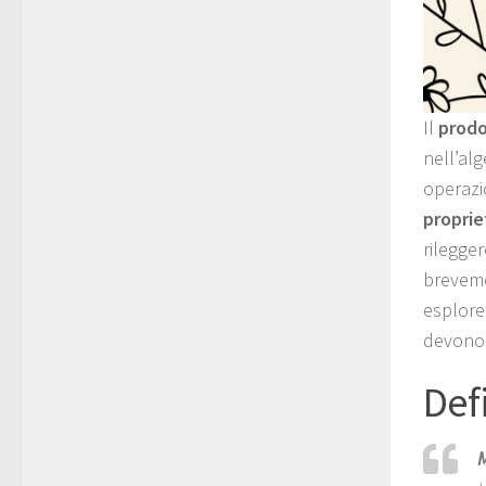
Il
prodo
nell’al
operazi
proprie
rilegger
breveme
esplore
devono 
Def