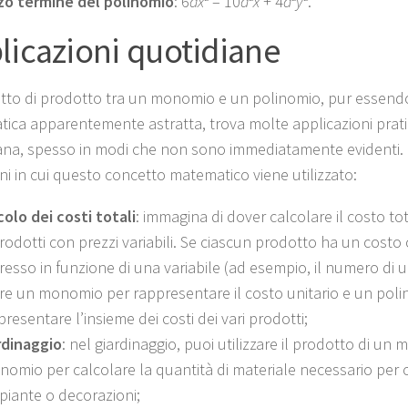
zo termine del polinomio
: 6
ax
– 10
a
x
+ 4
a
y
.
licazioni quotidiane
etto di prodotto tra un monomio e un polinomio, pur essen
ica apparentemente astratta, trova molte applicazioni pratic
ana, spesso in modi che non sono immediatamente evidenti.
oni in cui questo concetto matematico viene utilizzato:
colo dei costi totali
: immagina di dover calcolare il costo t
prodotti con prezzi variabili. Se ciascun prodotto ha un cost
resso in funzione di una variabile (ad esempio, il numero di 
re un monomio per rappresentare il costo unitario e un poli
presentare l’insieme dei costi dei vari prodotti;
rdinaggio
: nel giardinaggio, puoi utilizzare il prodotto di u
inomio per calcolare la quantità di materiale necessario per 
 piante o decorazioni;