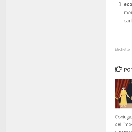
eco
mon
car
Etichette:
POT
Coniuga
dell’imp
passivo 