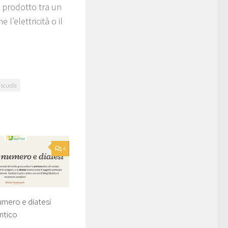
l prodotto tra un
’elettricità o il
scuola
4
umero e diatesi
ntico