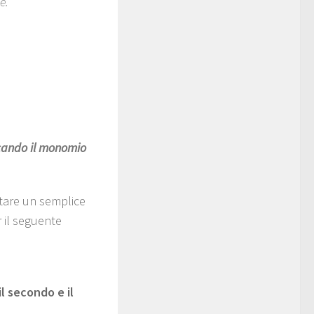
e.
icando il monomio
rtare un semplice
 il seguente
l secondo e il