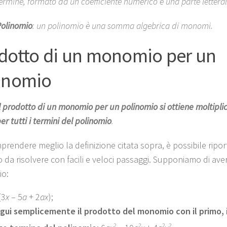
ermine, formato da un coefficiente numerico e una parte letteral
olinomio
: un polinomio è una somma algebrica di monomi.
dotto di un monomio per un
inomio
l prodotto di un monomio per un polinomio si ottiene moltipl
er tutti i termini del polinomio
.
prendere meglio la definizione citata sopra, è possibile ripo
 da risolvere con facili e veloci passaggi. Supponiamo di aver
o:
(3
x
– 5
a
+ 2
ax
);
gui semplicemente il prodotto del monomio con il primo, i
2
2
2
2