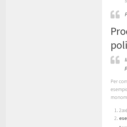
t
P
Pro
pol
I
p
Per com
esempio
monomi
2ax
ese