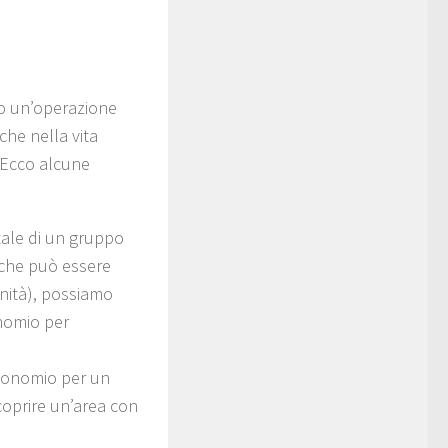
do un’operazione
he nella vita
 Ecco alcune
otale di un gruppo
o che può essere
unità), possiamo
nomio per
n monomio per un
coprire un’area con