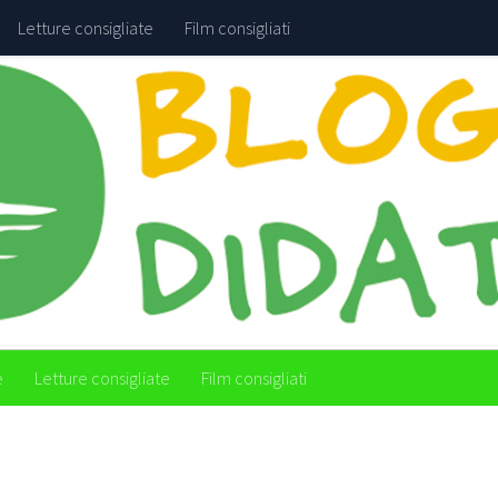
Letture consigliate
Film consigliati
e
Letture consigliate
Film consigliati