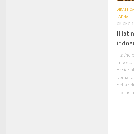
DIDATTIC
LATINA
GIUGNO 1
Il lat
indoe
Il latino
importanz
occidenta
Romano, v
della rel
il latino h