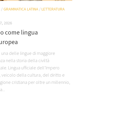
A
/
GRAMMATICA LATINA
/
LETTERATURA
7, 2026
ino come lingua
uropea
 è una delle lingue di maggiore
a nella storia della civiltà
le. Lingua ufficiale dell’Impero
eicolo della cultura, del diritto e
igione cristiana per oltre un millennio,
a...