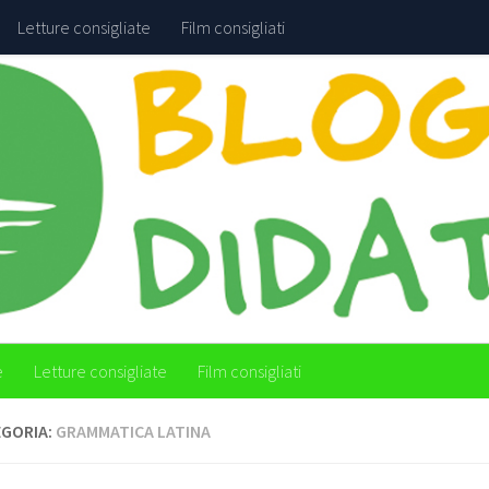
Letture consigliate
Film consigliati
e
Letture consigliate
Film consigliati
GORIA:
GRAMMATICA LATINA