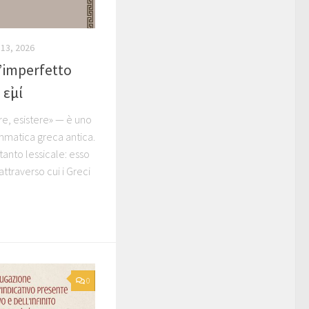
13, 2026
’imperfetto
 εἰμί
ere, esistere» — è uno
rammatica greca antica.
tanto lessicale: esso
ttraverso cui i Greci
0