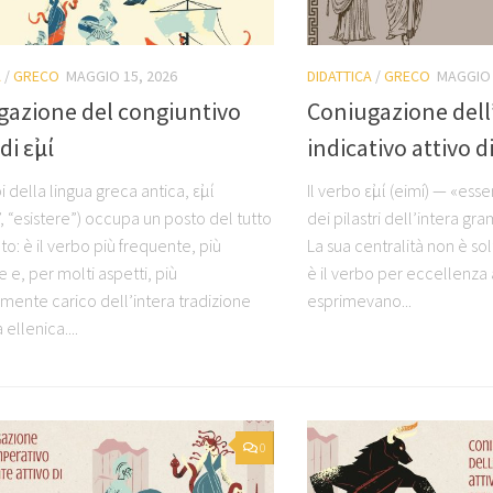
A
/
GRECO
MAGGIO 15, 2026
DIDATTICA
/
GRECO
MAGGIO 
gazione del congiuntivo
Coniugazione dell
di εἰμί
indicativo attivo di
bi della lingua greca antica, εἰμί
Il verbo εἰμί (eimí) — «ess
, “esistere”) occupa un posto del tutto
dei pilastri dell’intera g
ato: è il verbo più frequente, più
La sua centralità non è sol
e e, per molti aspetti, più
è il verbo per eccellenza a
amente carico dell’intera tradizione
esprimevano...
 ellenica....
0