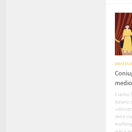
DIDATTIC
Coniu
medio-
Il verbo 
italiano 
«dimostr
delle cla
morfolog
greca anti