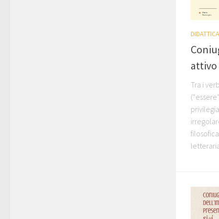
DIDATTIC
Coniu
attivo 
Tra i ver
(“essere”
privilegi
irregolar
filosofic
letteraria