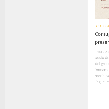
DIDATTIC
Coniu
presen
Il verbo 
posto de
del greco
fondamen
morfolog
lingua: le