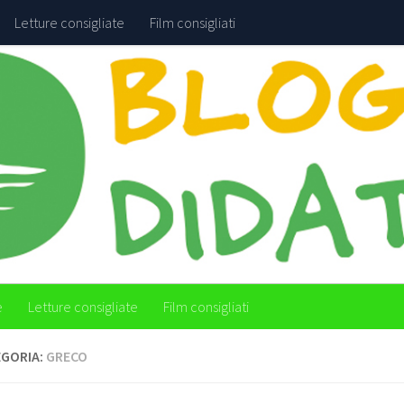
Letture consigliate
Film consigliati
e
Letture consigliate
Film consigliati
GORIA:
GRECO