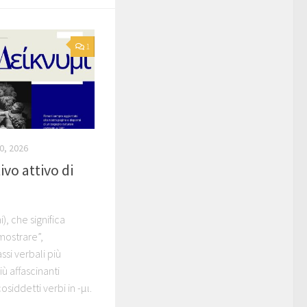
1
0, 2026
ivo attivo di
), che significa
imostrare”,
ssi verbali più
ù affascinanti
osiddetti verbi in -μι.