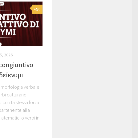
0
5, 2026
congiuntivo
 δείκνυμι
 morfologia verbale
erbi catturano
o con la stessa forza
partenente alla
 atematici o verbi in