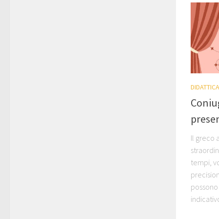
DIDATTIC
Coniug
presen
Il greco
straordin
tempi, v
precisio
possono 
indicativo