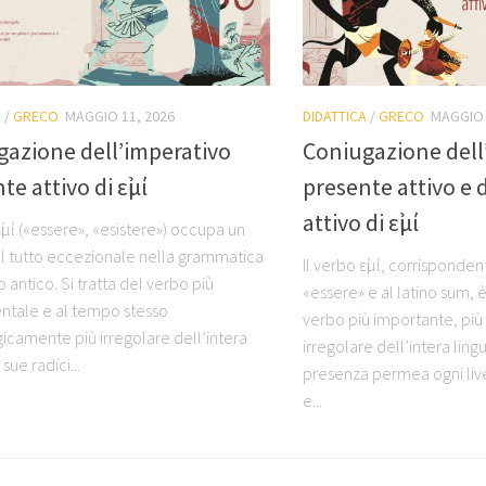
A
/
GRECO
MAGGIO 11, 2026
DIDATTICA
/
GRECO
MAGGIO 
gazione dell’imperativo
Coniugazione dell
te attivo di εἰμί
presente attivo e d
attivo di εἰμί
εἰμί («essere», «esistere») occupa un
l tutto eccezionale nella grammatica
Il verbo εἰμί, corrispondent
 antico. Si tratta del verbo più
«essere» e al latino sum, 
tale e al tempo stesso
verbo più importante, più 
icamente più irregolare dell’intera
irregolare dell’intera ling
 sue radici...
presenza permea ogni live
e...