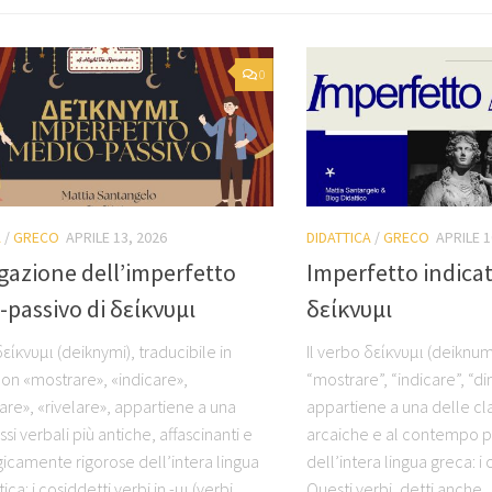
0
A
/
GRECO
APRILE 13, 2026
DIDATTICA
/
GRECO
APRILE 1
gazione dell’imperfetto
Imperfetto indicat
passivo di δείκνυμι
δείκνυμι
δείκνυμι (deiknymi), traducibile in
Il verbo δείκνυμι (deiknumi
con «mostrare», «indicare»,
“mostrare”, “indicare”, “d
are», «rivelare», appartiene a una
appartiene a una delle cla
ssi verbali più antiche, affascinanti e
arcaiche e al contempo pi
icamente rigorose dell’intera lingua
dell’intera lingua greca: i c
ca: i cosiddetti verbi in -μι (verbi...
Questi verbi, detti anche...