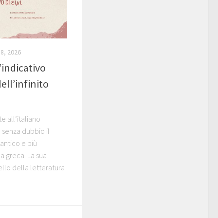
8, 2026
’indicativo
ell’infinito
e all’italiano
è senza dubbio il
antico e più
ua greca. La sua
llo della letteratura