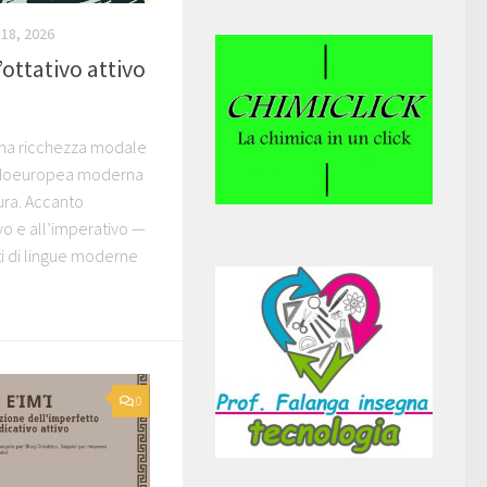
18, 2026
ottativo attivo
una ricchezza modale
indoeuropea moderna
ura. Accanto
ivo e all’imperativo —
ti di lingue moderne
0