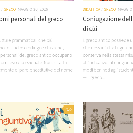
A
/
GRECO
MAGGIO 20, 2026
DIDATTICA
/
GRECO
MAGGIO 
omi personali del greco
Coniugazione dell’
o
di εἰμί
rutture grammaticali che più
Il greco antico possiede 
no lo studioso di lingue classiche, i
che nessun’altra lingua 
personali del greco antico occupano
conserva nella stessa mis
di rilievo eccezionale. Non si tratta
all’indicativo, al congiunt
mente di parole sostitutive del nome:
modi ben noti agli studen
— il greco...
0