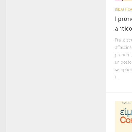
DIDATTIC
I pron
antic
Fra le st
affascina
pronomi 
un posto 
semplice
i...