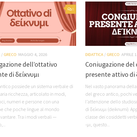
0
A
/
GRECO
MAGGIO 4, 2026
DIDATTICA
/
GRECO
APRILE 1
azione dell’ottativo
Coniugazione del 
te di δείκνυμι
presente attivo di
 antico possiede un sistema verbale di
Nel vasto panorama della
aria ricchezza, articolato in modi,
del greco antico, pochi v
oci, numeri e persone con una
l’attenzione dello studios
ne che poche lingue al mondo
di δείκνυμι (deiknumi). Ap
vantare. Tra i modi verbali —
classe dei cosiddetti verbi
,...
-μι, questo...