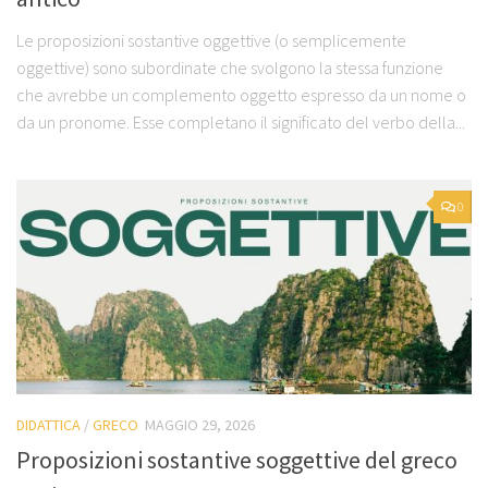
Le proposizioni sostantive oggettive (o semplicemente
oggettive) sono subordinate che svolgono la stessa funzione
che avrebbe un complemento oggetto espresso da un nome o
da un pronome. Esse completano il significato del verbo della...
0
DIDATTICA
/
GRECO
MAGGIO 29, 2026
Proposizioni sostantive soggettive del greco