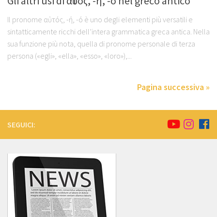
Gli altri usi di αὐτός, -ή, -ό nel greco antico
Il pronome αὐτός, -ή, -ό è uno degli elementi più versatili e
sintatticamente ricchi dell’intera grammatica greca antica. Nella
sua funzione più nota, quella di pronome personale di terza
persona («egli», «ella», «esso», «loro»),...
Pagina successiva »
SEGUICI: