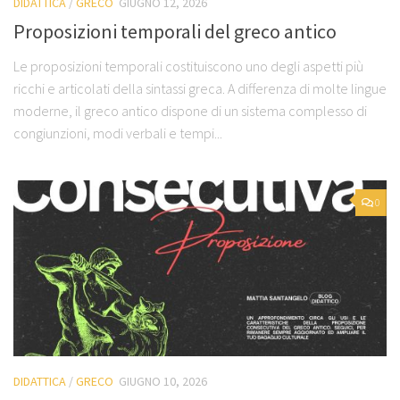
DIDATTICA
/
GRECO
GIUGNO 12, 2026
Proposizioni temporali del greco antico
Le proposizioni temporali costituiscono uno degli aspetti più
ricchi e articolati della sintassi greca. A differenza di molte lingue
moderne, il greco antico dispone di un sistema complesso di
congiunzioni, modi verbali e tempi...
0
DIDATTICA
/
GRECO
GIUGNO 10, 2026