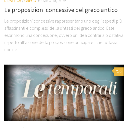
DIDATTICA
/
GRECO
GIUGNO 15, 2026
Le proposizioni concessive del greco antico
Le proposizioni concessive rappresentano uno degli aspetti più
affascinanti e complessi della sintassi del greco antico. Esse
esprimono una concessione, ovvero un’idea contraria o ostativa
rispetto all’azione della proposizione principale, che tuttavia
non ne...
0