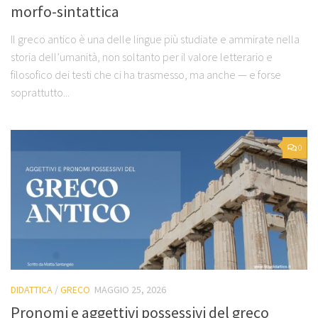
morfo-sintattica
Il greco antico è una delle lingue più studiate e ammirate nella
storia dell’umanità, non soltanto per il valore letterario e
filosofico dei testi che ci ha trasmesso, ma anche — e forse
soprattutto...
0
DIDATTICA
/
GRECO
MAGGIO 25, 2026
Pronomi e aggettivi possessivi del greco