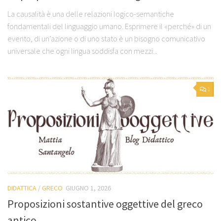
La causalità è una delle relazioni logico-semantiche
fondamentali del linguaggio umano. Esprimere il «perché» di un
evento, di un’azione o di uno stato è un bisogno comunicativo
universale che ogni lingua soddisfa con mezzi...
1
DIDATTICA
/
GRECO
GIUGNO 1, 2026
Proposizioni sostantive oggettive del greco
antico