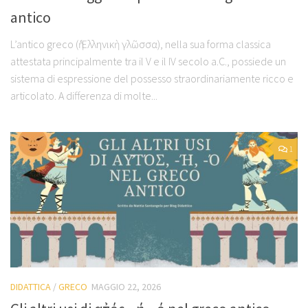
antico
L’antico greco (ἡ Ἑλληνικὴ γλῶσσα), nella sua forma classica
attestata principalmente tra il V e il IV secolo a.C., possiede un
sistema di espressione del possesso straordinariamente ricco e
articolato. A differenza di molte...
1
DIDATTICA
/
GRECO
MAGGIO 22, 2026