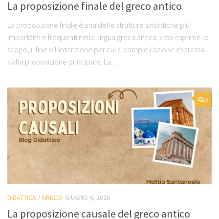
La proposizione finale del greco antico
La proposizione finale è una delle strutture sintattiche più
importanti e frequenti nella lingua greca antica. Essa esprime lo
scopo, il fine o l’intenzione per cui si compie l’azione espressa
dalla proposizione principale. La...
0
DIDATTICA
/
GRECO
GIUGNO 4, 2026
La proposizione causale del greco antico