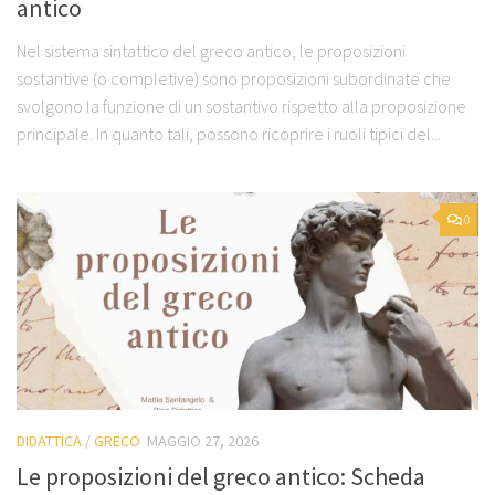
antico
Nel sistema sintattico del greco antico, le proposizioni
sostantive (o completive) sono proposizioni subordinate che
svolgono la funzione di un sostantivo rispetto alla proposizione
principale. In quanto tali, possono ricoprire i ruoli tipici del...
0
DIDATTICA
/
GRECO
MAGGIO 27, 2026
Le proposizioni del greco antico: Scheda