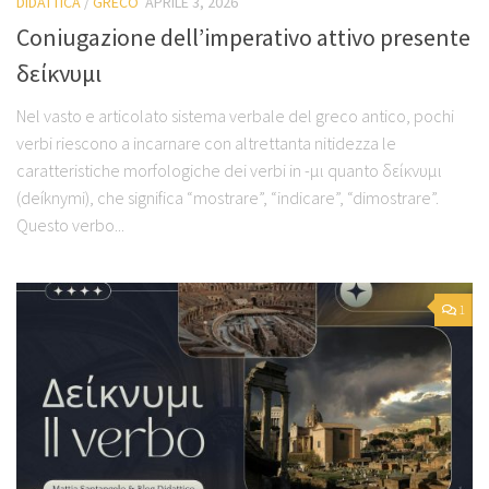
DIDATTICA
/
GRECO
APRILE 3, 2026
Coniugazione dell’imperativo attivo presente
δείκνυμι
Nel vasto e articolato sistema verbale del greco antico, pochi
verbi riescono a incarnare con altrettanta nitidezza le
caratteristiche morfologiche dei verbi in -μι quanto δείκνυμι
(deíknymi), che significa “mostrare”, “indicare”, “dimostrare”.
Questo verbo...
1