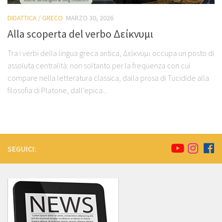
DIDATTICA
/
GRECO
MARZO 30, 2026
Alla scoperta del verbo Δείκνυμι
Tra i verbi della lingua greca antica, Δείκνυμι occupa un posto di
assoluta centralità: non soltanto per la frequenza con cui
compare nella letteratura classica, dalla prosa di Tucidide alla
filosofia di Platone, dall’epica...
SEGUICI: