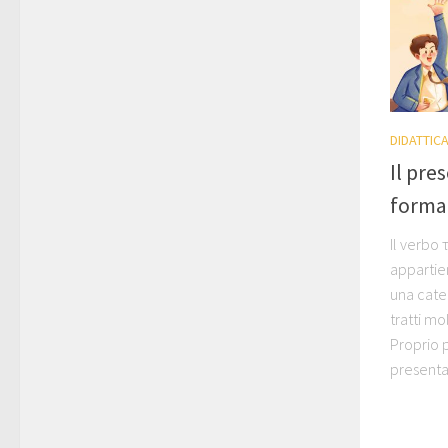
DIDATTIC
Il pre
forma,
Il verbo 
appartien
una cate
tratti mo
Proprio p
presenta.