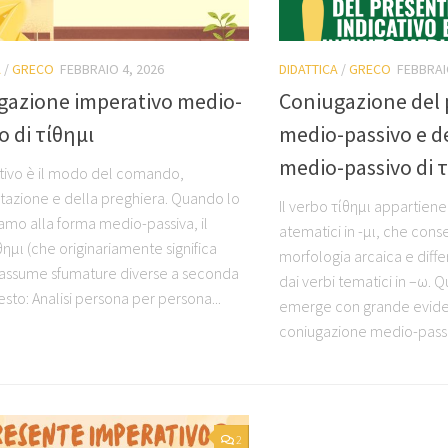
A
/
GRECO
FEBBRAIO 4, 2026
DIDATTICA
/
GRECO
FEBBRAI
gazione imperativo medio-
Coniugazione del 
o di τίθημι
medio-passivo e de
medio-passivo di 
tivo è il modo del comando,
rtazione e della preghiera. Quando lo
Il verbo τίθημι appartiene 
amo alla forma medio-passiva, il
atematici in -μι, che con
ημι (che originariamente significa
morfologia arcaica e diff
 assume sfumature diverse a seconda
dai verbi tematici in –ω. Q
sto: Analisi persona per persona...
emerge con grande evide
coniugazione medio-passiv
2