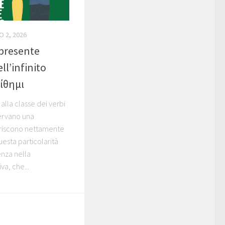
O 2, 2026
presente
ll’infinito
τίθημι
alla classe dei verbi
servano una
eriscono nettamente
uesta particolarità
nza nella
a, che...