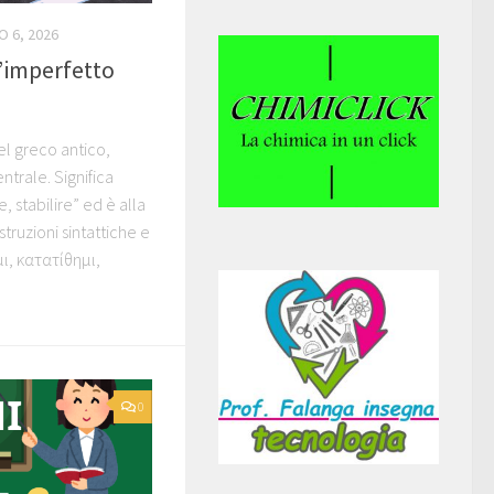
O 6, 2026
’imperfetto
el greco antico,
trale. Significa
, stabilire” ed è alla
ruzioni sintattiche e
μι, κατατίθημι,
0