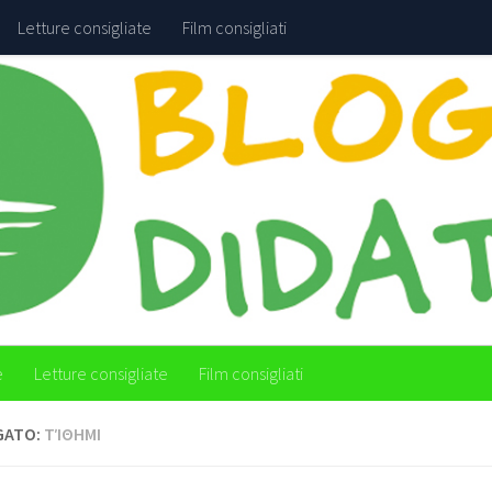
Letture consigliate
Film consigliati
e
Letture consigliate
Film consigliati
GATO:
ΤΊΘΗΜΙ