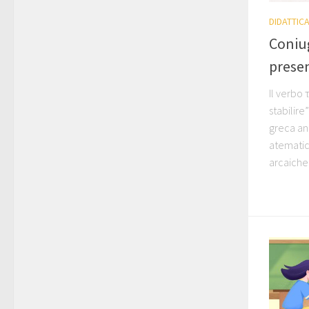
DIDATTIC
Coniug
presen
Il verbo 
stabilire
greca ant
atematici
arcaiche 