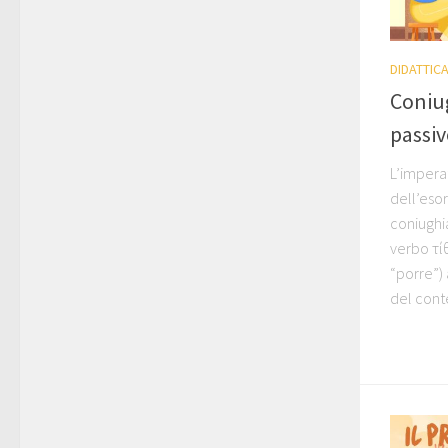
DIDATTIC
Coniu
passiv
L’impera
dell’eso
coniughi
verbo τίθ
“porre”)
del conte