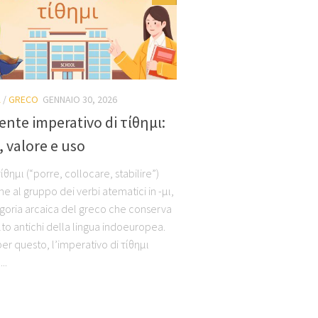
A
/
GRECO
GENNAIO 30, 2026
sente imperativo di τίθημι:
 valore e uso
τίθημι (“porre, collocare, stabilire”)
e al gruppo dei verbi atematici in -μι,
goria arcaica del greco che conserva
lto antichi della lingua indoeuropea.
er questo, l’imperativo di τίθημι
..