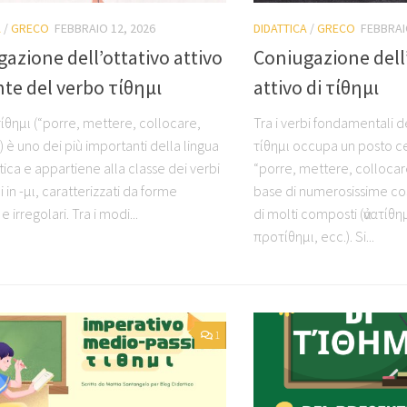
A
/
GRECO
FEBBRAIO 12, 2026
DIDATTICA
/
GRECO
FEBBRAI
azione dell’ottativo attivo
Coniugazione dell
te del verbo τίθημι
attivo di τίθημι
τίθημι (“porre, mettere, collocare,
Tra i verbi fondamentali d
”) è uno dei più importanti della lingua
τίθημι occupa un posto cen
ica e appartiene alla classe dei verbi
“porre, mettere, collocare
 in -μι, caratterizzati da forme
base di numerosissime cost
e irregolari. Tra i modi...
di molti composti (ἀνατίθη
προτίθημι, ecc.). Si...
1