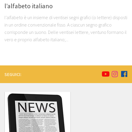
l’alfabeto italiano
l‘alfabeto è un insieme di ventisei segni grafici (o lettere) disposti
in un ordine convenzionale fisso. A ciascun segno grafico
corrisponde un suono. Delle ventisei lettere, ventuno formano il
vero e proprio alfabeto italiano;...
SEGUICI: