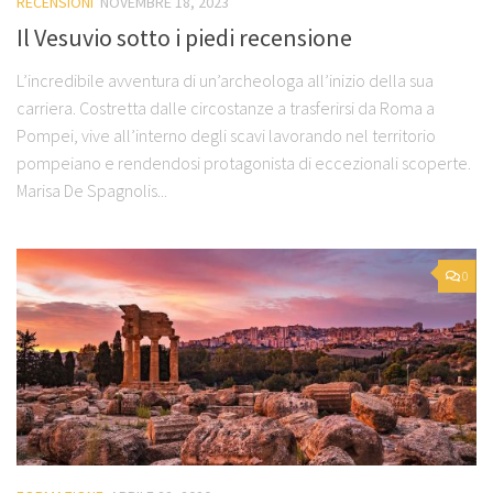
RECENSIONI
NOVEMBRE 18, 2023
Il Vesuvio sotto i piedi recensione
L’incredibile avventura di un’archeologa all’inizio della sua
carriera. Costretta dalle circostanze a trasferirsi da Roma a
Pompei, vive all’interno degli scavi lavorando nel territorio
pompeiano e rendendosi protagonista di eccezionali scoperte.
Marisa De Spagnolis...
0