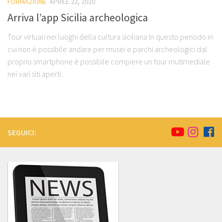
FORMAZIONE
APRILE 22, 2020
Arriva l’app Sicilia archeologica
Tour virtuali nei luoghi della cultura siciliana In questo periodo in
cui non è possibile andare per musei e parchi archeologici dal
proprio smartphone è possibile compiere un tour mutimediale
nei vari siti aperti...
SEGUICI: