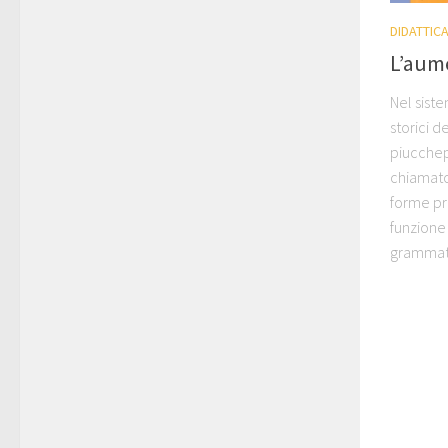
DIDATTIC
L’aume
Nel sist
storici d
piucchep
chiamato
forme pr
funzione
grammati