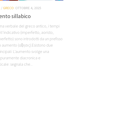
A
/
GRECO
OTTOBRE 4, 2025
nto sillabico
ema verbale del greco antico, i tempi
ell’indicativo (imperfetto, aoristo,
erfetto) sono introdotti da un prefisso
 aumento (αὔξησις).Esistono due
incipali: L’aumento svolge una
 puramente diacronica e
cale: segnala che...