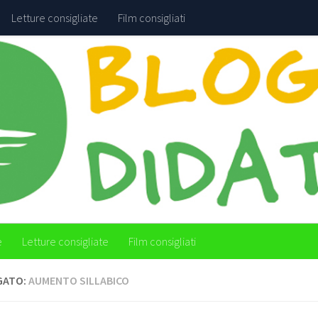
Letture consigliate
Film consigliati
e
Letture consigliate
Film consigliati
GATO:
AUMENTO SILLABICO