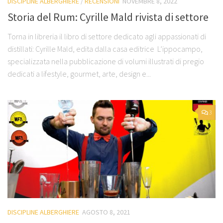
DISCIPLINE ALBERGHIERE
/
RECENSIONI
NOVEMBRE 8, 2022
Storia del Rum: Cyrille Mald rivista di settore
Torna in libreria il libro di settore dedicato agli appassionati di
distillati: Cyrille Mald, edita dalla casa editrice L’ippocampo,
specializzata nella pubblicazione di volumi illustrati di pregio
dedicati a lifestyle, gourmet, arte, design e...
3
DISCIPLINE ALBERGHIERE
AGOSTO 8, 2021