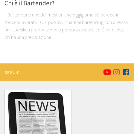
Chi è il Bartender?
Il Bartender è uno dei mestieri che oggigiorno dà parecchi
sbocchi lavorativi. Ci si può avvicinare al bartending con o senza
una specifica preparazione o percorso scolastico. È vero che,
chi ha una preparazione...
SEGUICI: