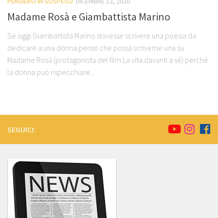
PENSIERO IN SOSPESO
DICEMBRE 12, 2020
Madame Rosà e Giambattista Marino
Se oggi Giambattista Marino dovesse scrivere una poesia da
dedicare a una donna penso che possa scriverne una su
Madame Rosà (protagonista del film La vita davanti a sé) perché
la donna può rispecchiare...
SEGUICI: