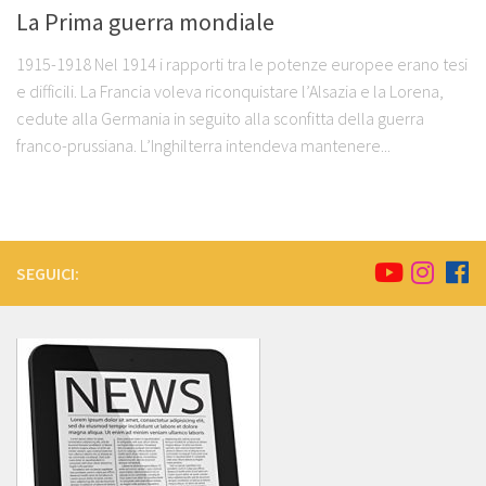
La Prima guerra mondiale
1915-1918 Nel 1914 i rapporti tra le potenze europee erano tesi
e difficili. La Francia voleva riconquistare l’Alsazia e la Lorena,
cedute alla Germania in seguito alla sconfitta della guerra
franco-prussiana. L’Inghilterra intendeva mantenere...
SEGUICI: