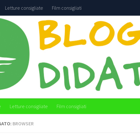
Letture consigliate
Film consigliati
e
Letture consigliate
Film consigliati
GATO:
BROWSER