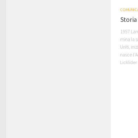
COMUNIC
Storia
1957 Lan
mina la 
Uniti, in
nasce l’A
Licklider