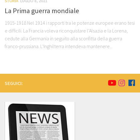
STORIA
LUGLIO 8, 2021
La Prima guerra mondiale
1915-1918 Nel 1914 i rapporti tra le potenze europee erano tesi
e difficili. La Francia voleva riconquistare l’Alsazia e la Lorena,
cedute alla Germania in seguito alla sconfitta della guerra
franco-prussiana. L’Inghilterra intendeva mantenere...
SEGUICI: