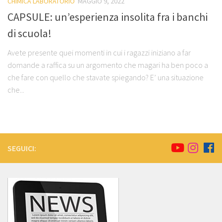
CHIMICA LABORATORIO
MAGGIO 9, 2022
CAPSULE: un’esperienza insolita fra i banchi
di scuola!
Avete presente quei momenti in cui i ragazzi iniziano a far
domande a raffica su un argomento che magari ha ben poco a
che fare con quello che stavate spiegando? E’ una situazione
che...
SEGUICI: