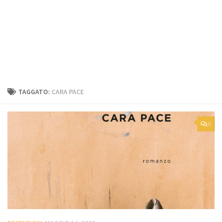
TAGGATO:
CARA PACE
0