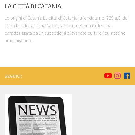
LA CITTÀ DI CATANIA
Le origini di Catania La città di Catania fu fondata nel 729 a.C. dai
Calcidesi della vicina Naxos, vanta una storia millenaria
caratterizzata da un succedersi di svariate culture i cui resti ne
arricchiscono...
SEGUICI: