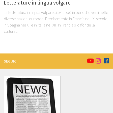
Letterature in lingua volgare
La letteratura in lingua volgare si sviluppò in periodi diversi nelle
diverse nazioni europee. Precisamente in Francia nell’XI secolo,
in Spagna nel XII e in Italia nel XIII. In Francia si diffonde la
cultura...
SEGUICI: