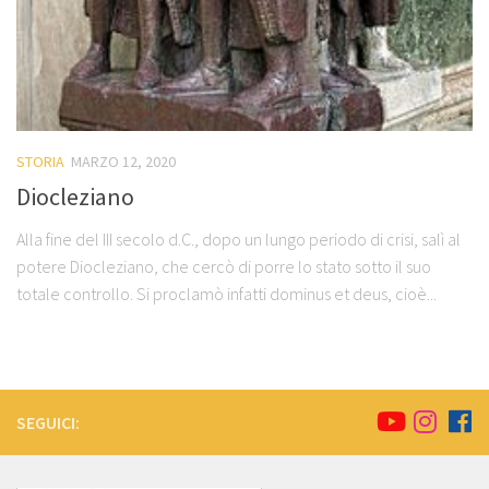
STORIA
MARZO 12, 2020
Diocleziano
Alla fine del III secolo d.C., dopo un lungo periodo di crisi, salì al
potere Diocleziano, che cercò di porre lo stato sotto il suo
totale controllo. Si proclamò infatti dominus et deus, cioè...
SEGUICI: