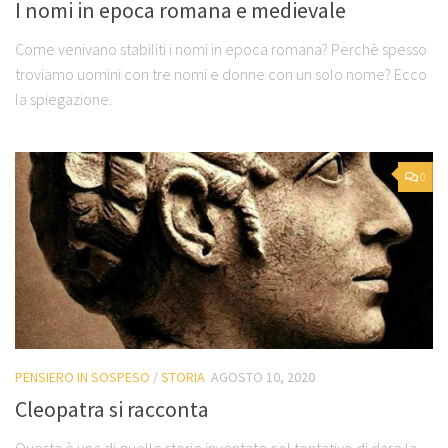
I nomi in epoca romana e medievale
Come venivano stabiliti i nomi in epoca romana? Perchè spesso
troviamo uomini con tre nomi e donne con un solo nome? Ecco
la spiegazione.
0
PENSIERO IN SOSPESO
/
STORIA
AGOSTO 10, 2020
Cleopatra si racconta