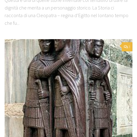
Questa è una di quelle storie inventate col tentativo di dare la
dignità che merita a un personaggio storico. La Storia ci
racconta di una Cleopatra – regina d’Egitto nel lontano tempo
che fu...
3